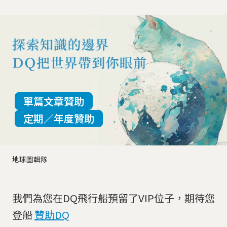
單篇文章贊助
定期／年度贊助
地球圖輯隊
我們為您在DQ飛行船預留了VIP位子，期待您
登船
贊助DQ