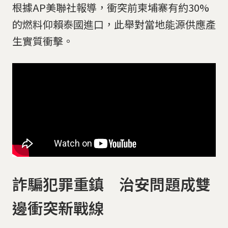
根據AP美聯社報導，衝突前柬埔寨有約30%
的燃料仰賴泰國進口，此舉對當地能源供應產
生實質衝擊。
詐騙犯罪重鎮 治安問題成雙
邊衝突新戰線