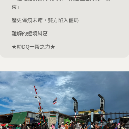
柬」
歷史傷痕未癒，雙方陷入僵局
難解的邊境糾葛
★助DQ一幣之力★