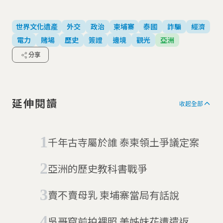
世界文化遺產
外交
政治
柬埔寨
泰國
詐騙
經濟
電力
賭場
歷史
簽證
邊境
觀光
亞洲
分享
延伸閱讀
收起全部
千年古寺屬於誰 泰柬領土爭議定案
亞洲的歷史教科書戰爭
賣不賣母乳 柬埔寨當局有話說
吳哥窟前拍裸照 美姊妹花遭遣返