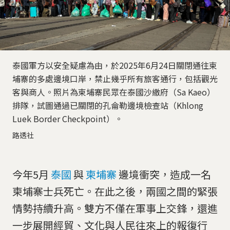
泰國軍方以安全疑慮為由，於2025年6月24日關閉通往柬
埔寨的多處邊境口岸，禁止幾乎所有旅客通行，包括觀光
客與商人。照片為柬埔寨民眾在泰國沙繳府（Sa Kaeo）
排隊，試圖通過已關閉的孔侖勒邊境檢查站（Khlong
Luek Border Checkpoint）。
路透社
今年5月
泰國
與
柬埔寨
邊境衝突，造成一名
柬埔寨士兵死亡。在此之後，兩國之間的緊張
情勢持續升高。雙方不僅在軍事上交鋒，還進
一步展開經貿、文化與人民往來上的報復行