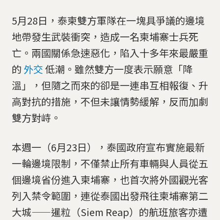
5月28日，泰柬雙方軍隊在一塊具爭議的邊境
地帶發生武裝衝突，造成一名柬埔寨士兵死
亡。兩國關係急速惡化，陷入十多年來最嚴重
的
外交
低潮。雖然雙方一度表示願意「降
溫」，但隨之而來的卻是一連串互相報復、升
高對抗的措施，不但未讓情勢緩解，反而加劇
雙方對峙。
本週一（6月23日），泰國政府宣布實施最新
一輪邊境限制，不僅禁止所有車輛與人員從五
個邊境省份進入柬埔寨，也首次將外國觀光客
列入禁令範圍，連從泰國出發飛往柬埔寨第二
大城——暹粒（Siem Reap）的航班旅客亦遭