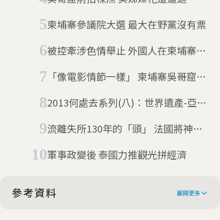
柬埔寨參議院大選 最大在野黨沒有票
被控牽涉色情舉止 外國人在柬埔寨開
趴遭逮
「像電影情節一樣」 柬埔寨吳哥窟找
到800年前的古雕像
2013何處去系列(八)：世界遺產-亞洲
大洋洲篇
流離失所130年的「頭」 法國將神像
還給柬埔寨
軍事政變後 泰國力推觀光拼經濟
參考資料
展開更多