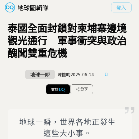
地球圖輯隊
登入
泰國全面封鎖對柬埔寨邊境
觀光通行 軍事衝突與政治
醜聞雙重危機
地球一瞬
陳愷昀
2025-06-24
支持
分享
DQ
地球一瞬，世界各地正發生
這些大小事。