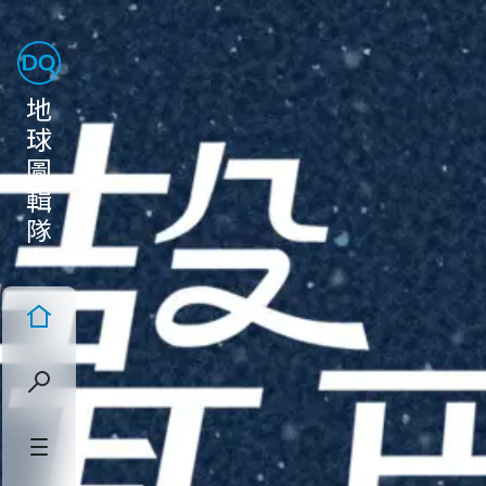
地
球
圖
輯
隊