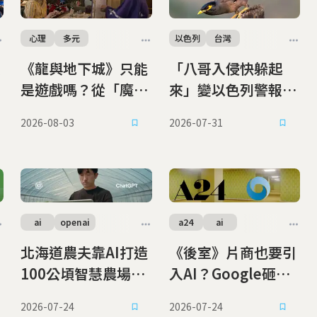
心理
多元
以色列
台灣
《龍與地下城》只能
「八哥入侵快躲起
是遊戲嗎？從「魔鬼
來」變以色列警報！
的工具」到改變世界
從寵物到全球百大入
2026-08-03
2026-07-31
的力量
侵種，家八哥成城市
鳥類噩夢
ai
openai
a24
ai
北海道農夫靠AI打造
《後室》片商也要引
100公頃智慧農場，
入AI？Google砸上
自製LINE溫室控
億入股惹議 A24強
2026-07-24
2026-07-24
制、衛星種田
調：只會請它做小事