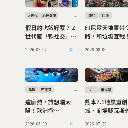
ｚ世代
心理健康
印尼
回收
假日約吃飯好累？Ｚ
印尼露天堆置禁
世代瘋「軟社交」
路，和垃圾宣戰！
改約手作課、品鑑
員：請先養成垃
2026-08-07
2026-08-06
會，靠共同體驗真正
類習慣
充電
北歐
西班牙
311
半導體
這麼熱，誰想曬太
熊本7.1地震重
陽！歐洲掀
城、商場疑瓦斯
「Coolcation」避
氣爆 專家：恐
2026-07-30
2026-07-29
暑潮 極端高溫會重
年前斷層再活動