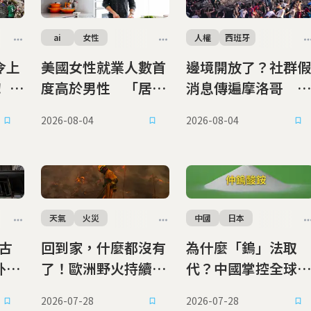
ai
女性
人權
西班牙
令上
美國女性就業人數首
邊境開放了？社群假
 官
度高於男性 「居家
消息傳遍摩洛哥 數
圾分
男友」成為社群新趨
萬青年「沒有出路」
2026-08-04
2026-08-04
勢
冒死闖入飛地休達
天氣
火災
中國
日本
創古
回到家，什麼都沒有
為什麼「鎢」法取
外洩
了！歐洲野火持續延
代？中國掌控全球鎢
為十
燒，逾30萬人撤離
供應鏈，仲鎢酸銨成
2026-07-28
2026-07-28
「火積雨雲」彷彿火
地緣政治籌碼