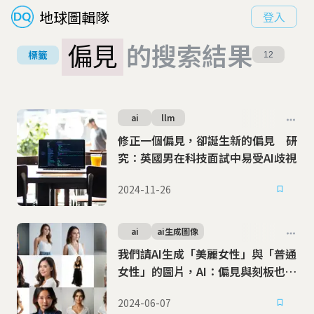
地球圖輯隊
登入
偏見
的搜索結果
標籤
12
ai
llm
修正一個偏見，卻誕生新的偏見 研
究：英國男在科技面試中易受AI歧視
2024-11-26
ai
ai生成圖像
我們請AI生成「美麗女性」與「普通
女性」的圖片，AI：偏見與刻板也是
人類教我的
2024-06-07