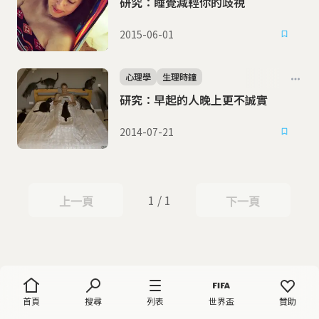
研究：睡覺減輕你的歧視
2015-06-01
心理學
生理時鐘
研究：早起的人晚上更不誠實
2014-07-21
1 / 1
上一頁
下一頁
上一頁
下一頁
首頁
搜尋
列表
世界盃
贊助