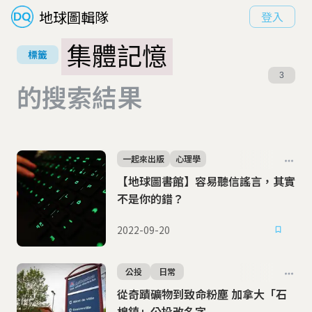
地球圖輯隊
登入
集體記憶
標籤
3
的搜索結果
一起來出版
心理學
【地球圖書館】容易聽信謠言，其實
不是你的錯？
2022-09-20
公投
日常
從奇蹟礦物到致命粉塵 加拿大「石
棉鎮」公投改名字