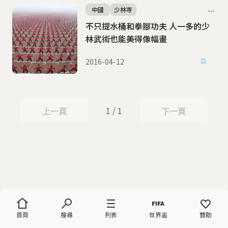
中國
少林寺
不只提水桶和拳腳功夫 人一多的少
林武術也能美得像幅畫
2016-04-12
1 / 1
上一頁
下一頁
上一頁
下一頁
首頁
搜尋
列表
世界盃
贊助