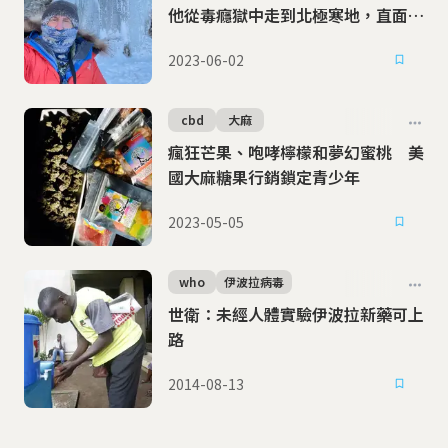
他從毒癮獄中走到北極寒地，直面自
己的恐懼
2023-06-02
cbd
大麻
瘋狂芒果、咆哮檸檬和夢幻蜜桃 美
國大麻糖果行銷鎖定青少年
2023-05-05
who
伊波拉病毒
世衛：未經人體實驗伊波拉新藥可上
路
2014-08-13