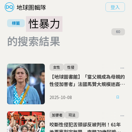
地球圖輯隊
登入
性暴力
標籤
60
的搜索結果
女性
性侵
【地球圖書館】「當父親成為母親的
性侵加害者」法國馬贊大規模迷姦
案，吉賽兒女兒筆下的家族血淚
2025-10-08
加害者
司法
咬斷性侵犯舌頭卻反被判刑！61年
後再審判定無罪 南韓79歲阿嬤含