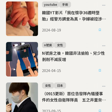
youtube
手術
韓國YT影片「我在懷孕36週時墮
胎」經警方調查為真，孕婦被控涉嫌
謀殺
2024-08-19
n號房
女性
N號房之後，韓國非法偷拍、兒少性
剝削不減反增
2024-04-15
女性
日本
（0915更新）首位告發隊內騷擾事
件的女性自衛隊隊員 五之井里奈獲
選TIME次世代百大人物
2023-09-15