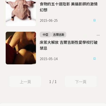
食物的五十道陰影 美攝影師的激情
幻想
2015-06-25
中亞
吉爾吉斯
床笫大解放 吉爾吉斯性愛學校打破
禁忌
2015-05-14
1 / 1
上一頁
下一頁
上一頁
下一頁