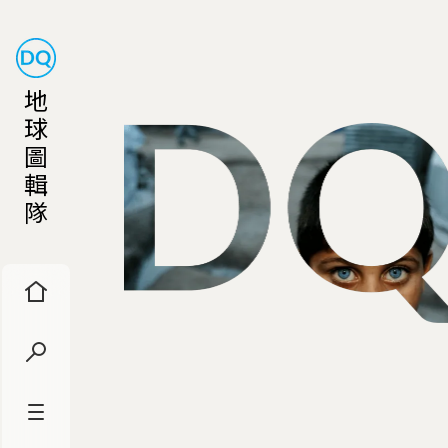
地
球
圖
輯
隊