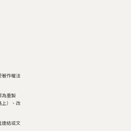
受著作權法
部為重製
路上）、改
址連結或文