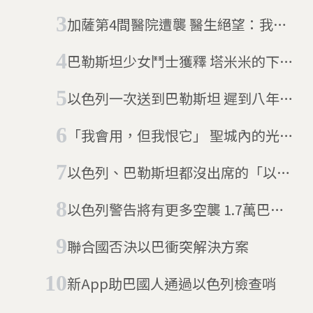
國認可
加薩第4間醫院遭襲 醫生絕望：我們
幫不了任何人
巴勒斯坦少女鬥士獲釋 塔米米的下一
步：唸法律
以色列一次送到巴勒斯坦 遲到八年的
10噸郵件來了
「我會用，但我恨它」 聖城內的光之
電車難消以巴仇恨
以色列、巴勒斯坦都沒出席的「以巴
和平會議」 遭批沒用
以色列警告將有更多空襲 1.7萬巴勒
斯坦人逃出家園
聯合國否決以巴衝突解決方案
新App助巴國人通過以色列檢查哨