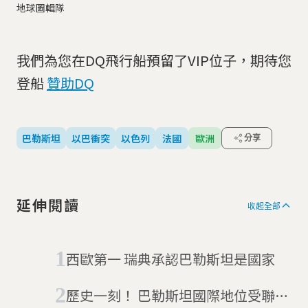
地球圖輯隊
我們為您在DQ飛行船預留了VIP位子，期待您
登船
贊助DQ
巴勒斯坦
以巴衝突
以色列
法國
歐洲
分享
延伸閱讀
收起全部
西歐第一 瑞典承認巴勒斯坦是國家
歷史一刻！ 巴勒斯坦國際地位受聯合