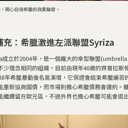
黨旗，開心迎接希臘的政黨輪替。
補充：希臘激進左派聯盟Syriza
iza成立於2004年，是一個龐大的傘型聯盟(umbrella 
不少理念相同的組織。目前由現年40歲的齊普拉斯領導。
008年希臘暴動後名氣漸增，它保證會結束希臘痛苦
能重新協商國債，而市場則擔心希臘債務會違約。雖然S
能繼續留在歐元區，不過外界也擔心希臘可能會退