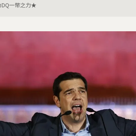
助DQ一幣之力★