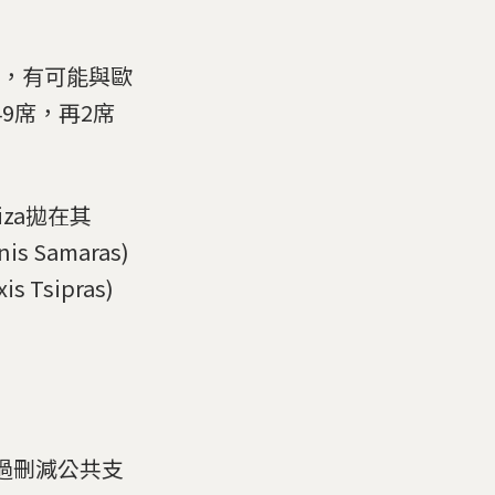
出，有可能與歐
49席，再2席
iza拋在其
Samaras)
Tsipras)
過刪減公共支