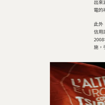
出來
電的
此外
信用
20
施，