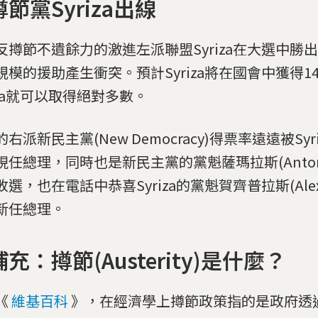
節黨Syriza出線
反撙節不遺餘力的激進左派聯盟Syriza在大選中勝
規模的援助產生衝突。預計Syriza將在國會中獲得1
iza就可以取得絕對多數。
右派新民主黨(New Democracy)得票率遠遠被Syr
任總理，同時也是新民主黨的黨魁薩瑪拉斯(Antonis 
選，也在電話中恭喜Syriza的黨魁賀齊普拉斯(Alexis 
新任總理。
充：撙節(Austerity)是什麼？
《
維基百科
》，在經濟學上撙節政策指的是政府透