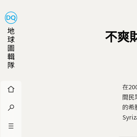
地
不爽
球
圖
輯
隊
在2
間民
的希
Sy