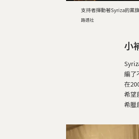
支持者揮動著Syriza的
路透社
小
Syr
編了
在2
希望
希臘