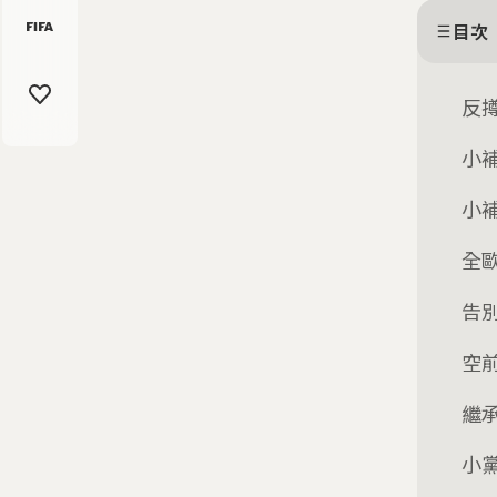
目次
反撙
小補
小補
全
告
空
繼
小