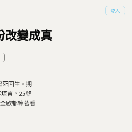
登入
盼改變成真
起死回生。期
堪言。25號
，全歐都等著看