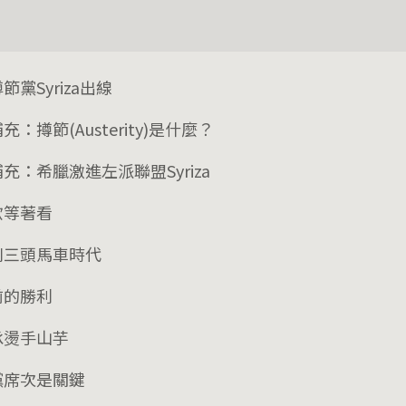
節黨Syriza出線
充：撙節(Austerity)是什麼？
充：希臘激進左派聯盟Syriza
歐等著看
別三頭馬車時代
前的勝利
承燙手山芋
黨席次是關鍵