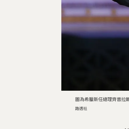
圖為希臘新任總理齊普拉
路透社