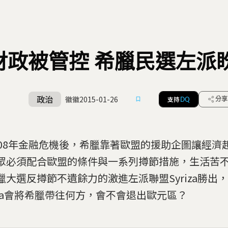
財政被管控 希臘民選左派
政治
徽徽
2015-01-26
支持
分享
DQ
008年金融危機後，希臘靠著歐盟的援助企圖讓經濟
眾必須配合歐盟的條件與一系列撙節措施，生活苦不
臘大選反撙節不遺餘力的激進左派聯盟Syriza勝出
riza會將希臘帶往何方，會不會退出歐元區？