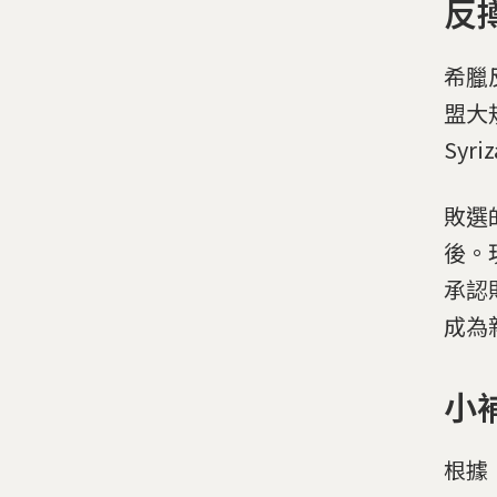
反撙
希臘
盟大
Syr
敗選的
後。現
承認敗
成為
小補
根據