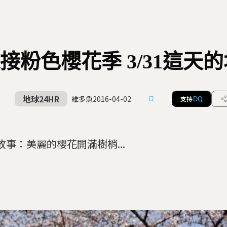
接粉色櫻花季 3/31這天的
地球24HR
維多魚
2016-04-02
支持
DQ
故事：美麗的櫻花開滿樹梢...