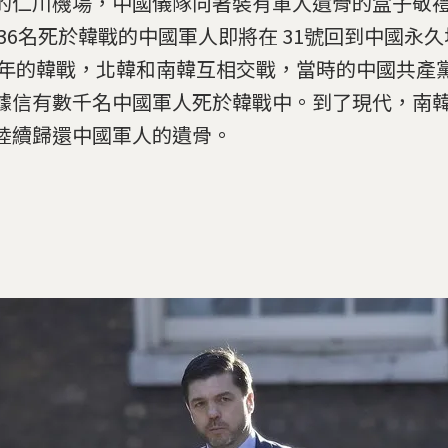
的仁川機場，中國儀隊向著裝有軍人遺骨的盒子敬
36名死於韓戰的中國軍人即將在 31號回到中國永久埋
53年的韓戰，北韓和南韓互相交戰，當時的中國共產
據信有數千名中國軍人死於韓戰中。到了現代，南
陸續歸還中國軍人的遺骨。