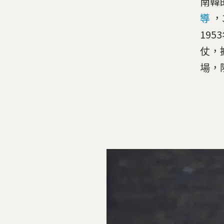
南韓
導
，
19
仗，
場，