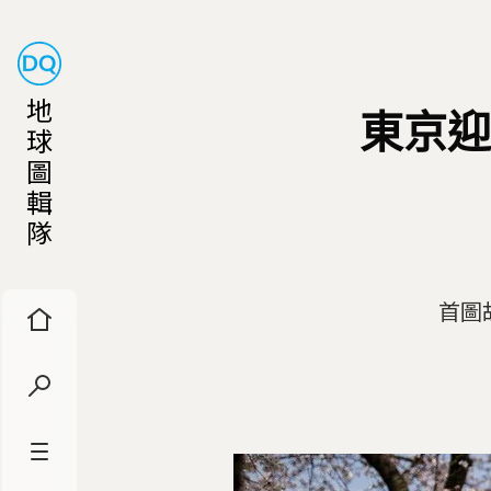
地
東京迎
球
圖
輯
隊
首圖