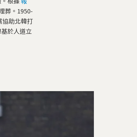
禮。根據
報
葬。1950-
黨協助北韓打
韓基於人道立