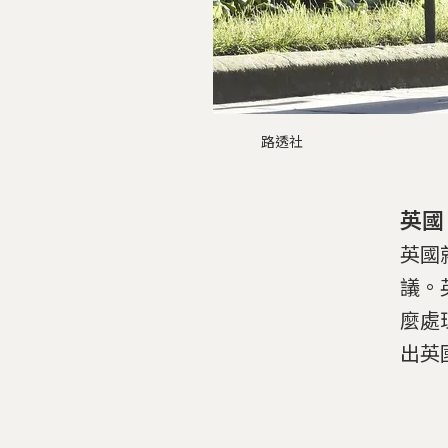
路透社
英國
英國
議。
麼處
出英