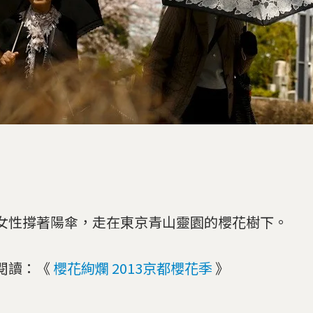
女性撐著陽傘，走在東京青山靈園的櫻花樹下。
閱讀：《
櫻花絢爛 2013京都櫻花季
》