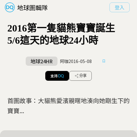
地球圖輯隊
登入
2016第一隻貓熊寶寶誕生
5/6這天的地球24小時
地球24HR
阿咖
2016-05-08
支持
分享
DQ
首圖故事：大貓熊愛濱親暱地湊向她剛生下的
寶寶...