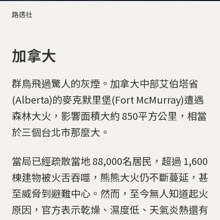
路透社
加拿大
群鳥飛過驚人的灰煙。加拿大中部艾伯塔省
(Alberta)的麥克默里堡(Fort McMurray)遭遇
森林大火，影響面積大約 850平方公里，相當
於三個台北市那麼大。
當局已經疏散當地 88,000名居民，超過 1,600
棟建物被火舌吞噬，熊熊大火仍不斷蔓延，甚
至威脅到避難中心。然而，至今無人知道起火
原因，官方表示乾燥、濕度低、天氣炎熱還有