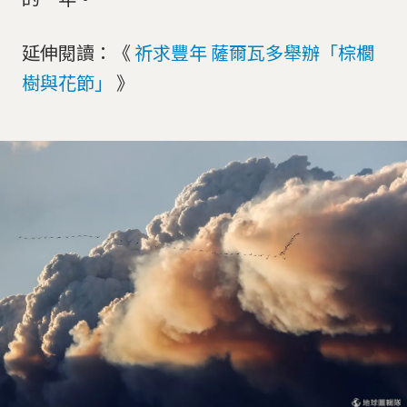
延伸閱讀：《
祈求豐年 薩爾瓦多舉辦「棕櫚
樹與花節」
》