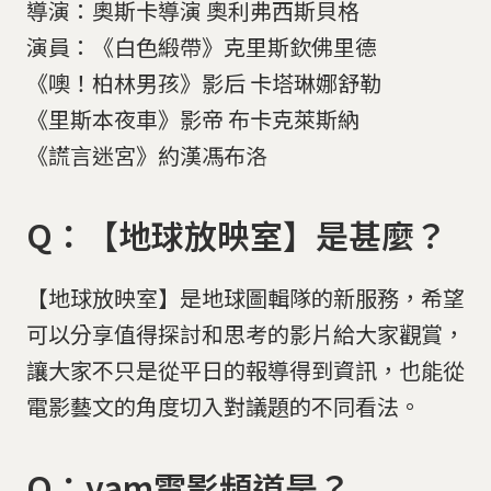
導演：奧斯卡導演 奧利弗西斯貝格
演員：《白色緞帶》克里斯欽佛里德
《噢！柏林男孩》影后 卡塔琳娜舒勒
《里斯本夜車》影帝 布卡克萊斯納
《謊言迷宮》約漢馮布洛
Q：【地球放映室】是甚麼？
【地球放映室】是地球圖輯隊的新服務，希望
可以分享值得探討和思考的影片給大家觀賞，
讓大家不只是從平日的報導得到資訊，也能從
電影藝文的角度切入對議題的不同看法。
Q：yam電影頻道是？