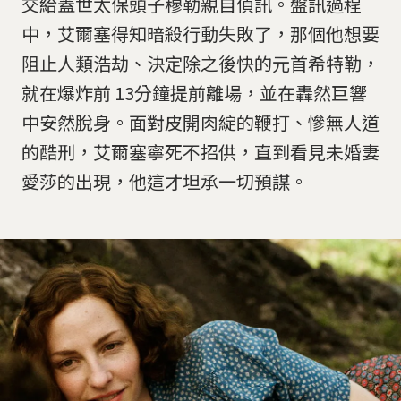
交給蓋世太保頭子穆勒親自偵訊。盤訊過程
中，艾爾塞得知暗殺行動失敗了，那個他想要
阻止人類浩劫、決定除之後快的元首希特勒，
就在爆炸前 13分鐘提前離場，並在轟然巨響
中安然脫身。面對皮開肉綻的鞭打、慘無人道
的酷刑，艾爾塞寧死不招供，直到看見未婚妻
愛莎的出現，他這才坦承一切預謀。