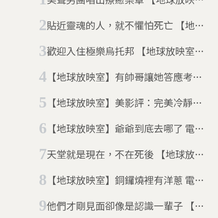
室】電影「天聲男孩」
貼近靈魂的人，就不懼怕死亡 【地球
放映室】電影「索爾之子」
歡迎入住極樂烏托邦 【地球放映室】
電影「摩天樓」
【地球放映室】有帥哥讓她答應考大
學 電影「墊底辣妹」顛覆你對資優生
【地球放映室】美影評：完美冷靜又
的定義
不忘關懷人心 電影「聶隱娘」
【地球放映室】爺爺到底去哪了 電影
「這個夏天的秘密」從家族聚會的荒
天堂就是現在，不在死後 【地球放映
謬中找回團聚
室】電影「死期大公開」
【地球放映室】銅鑼燒裡有洋蔥 電影
「戀戀銅鑼燒」告訴你從挫折中繼續
他們才剛見面卻像是認識一輩子 【地
向前的魔法