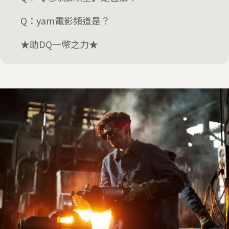
Q：yam電影頻道是？
★助DQ一幣之力★