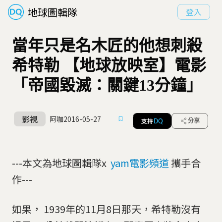
地球圖輯隊
登入
當年只是名木匠的他想刺殺
希特勒 【地球放映室】電影
「帝國毀滅：關鍵13分鐘」
影視
阿咖
2016-05-27
支持
分享
DQ
---本文為地球圖輯隊x
yam電影頻道
攜手合
作---
如果， 1939年的11月8日那天，希特勒沒有