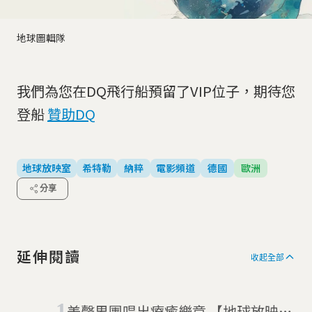
地球圖輯隊
我們為您在DQ飛行船預留了VIP位子，期待您
登船
贊助DQ
地球放映室
希特勒
納粹
電影頻道
德國
歐洲
分享
延伸閱讀
收起全部
美聲男團唱出療癒樂章 【地球放映