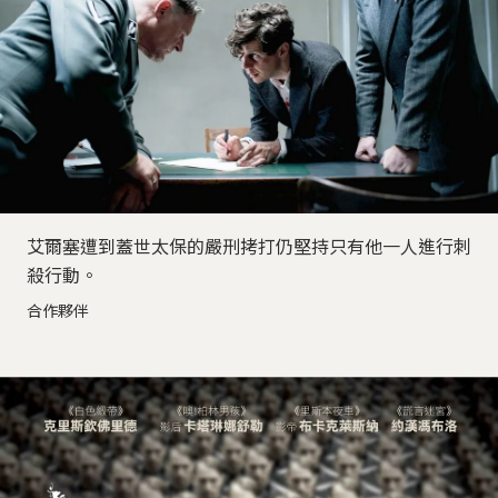
艾爾塞遭到蓋世太保的嚴刑拷打仍堅持只有他一人進行刺
殺行動。
合作夥伴