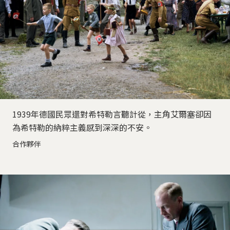
1939年德國民眾還對希特勒言聽計從，主角艾爾塞卻因
為希特勒的納粹主義感到深深的不安。
合作夥伴