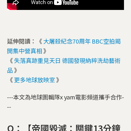
延伸閱讀：《
大屠殺紀念70周年 BBC空拍揭
開集中營真相
》
《
失落真跡重見天日 德國發現納粹洗劫藝術
品
》
《
更多地球放映室
》
---本文為地球圖輯隊x yam電影頻道攜手合作-
--
Q：【帝國毀滅：關鍵13分鐘