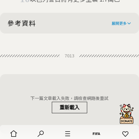
斯坦人逃出家園
參考資料
展開更多
Israeli occupants of illegal West
7013
Bank outpost agree to relocate
Israeli ministers vote in favour of
legalising outposts
Israel Reaches Agreement to
Relocate Amona Settlers
Israeli settlers agree to
下一篇文章載入失敗，請檢查網路後重試
government deal to leave illegal
重新載入
outpost