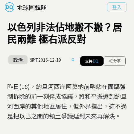
地球圖輯隊
登入
以色列非法佔地搬不搬？居
民兩難 極右派反對
政治
泥仔
2016-12-19
支持
分享
DQ
昨日(18)，約旦河西岸阿莫納前哨站在面臨強
制拆除的前一刻達成協議，將和平搬遷到約旦
河西岸的其他地區居住，但外界指出，這不過
是把以巴之間的領土爭議延到未來再解決。