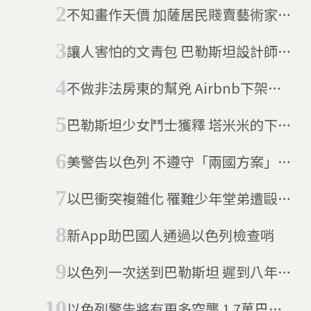
上引爭議
不知畫作天價 加薩居民賤賣藝術家塗
鴉
讓人害怕的文青包 巴勒斯坦設計師嚇
跑伊斯蘭恐懼症患者
不做非法房東的幫兇 Airbnb下架以
色列佔領區房源
巴勒斯坦少女鬥士獲釋 塔米米的下一
步：唸法律
美警告以色列 不遵守「兩國方案」沒
和平
以巴衝突複雜化 罹難少年堂弟遭毆引
國際譁然
新App助巴國人通過以色列檢查哨
以色列一次送到巴勒斯坦 遲到八年的
10噸郵件來了
以色列警告將有更多空襲 1.7萬巴勒