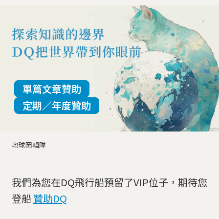
單篇文章贊助
定期／年度贊助
地球圖輯隊
我們為您在DQ飛行船預留了VIP位子，期待您
登船
贊助DQ