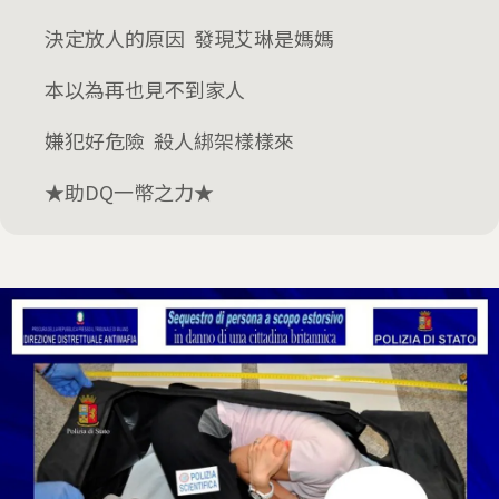
決定放人的原因 發現艾琳是媽媽
本以為再也見不到家人
嫌犯好危險 殺人綁架樣樣來
★助DQ一幣之力★