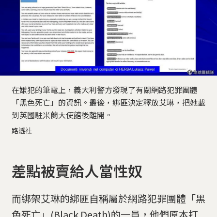
在嫌犯的筆電上，義大利警方發現了有關網路犯罪團體
「黑色死亡」的資訊。最後，綁匪決定釋放艾琳，把她載
到英國駐米蘭大使館後離開。
路透社
差點被賣給人當性奴
而綁架艾琳的綁匪自稱屬於網路犯罪團體「黑
色死亡」(Black Death)的一員，他們原本打