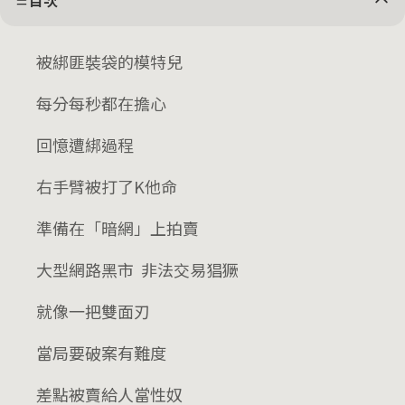
目次
被綁匪裝袋的模特兒
每分每秒都在擔心
回憶遭綁過程
右手臂被打了K他命
準備在「暗網」上拍賣
大型網路黑市 非法交易猖獗
就像一把雙面刃
當局要破案有難度
差點被賣給人當性奴