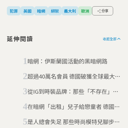
犯罪
英國
暗網
綁架
義大利
歐洲
分享
延伸閱讀
收起全部
暗網：伊斯蘭國活動的黑暗網路
超過40萬名會員 德國破獲全球最大暗
網兒童色情平台「男孩鎮」
從IG到時裝品牌：那些「不存在」的
虛擬模特兒
在暗網「出租」兒子給戀童者 德國伴
侶被判刑
是人總會失足 那些時尚模特兒腳步沒