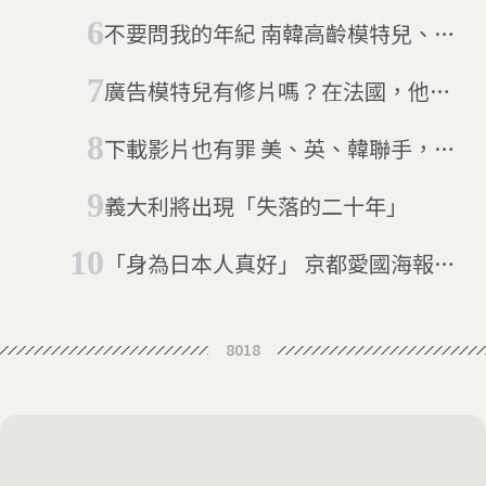
踩好的瞬間
不要問我的年紀 南韓高齡模特兒、
YouTuber強勢來襲
廣告模特兒有修片嗎？在法國，他們
必須告訴你
下載影片也有罪 美、英、韓聯手，抄
掉暗網最大兒童色情網站
義大利將出現「失落的二十年」
「身為日本人真好」 京都愛國海報模
特兒是中國人
8018