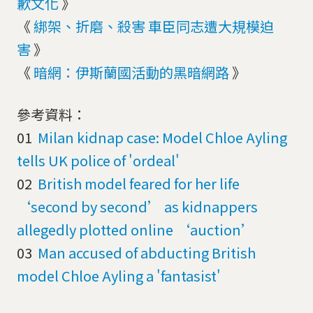
歉文化
》
《
綁架、折磨、殺害 車臣同志遭大規模迫
害
》
《
暗網：伊斯蘭國活動的黑暗網路
》
參考資料：
01
Milan kidnap case: Model Chloe Ayling
tells UK police of 'ordeal'
02
British model feared for her life
‘second by second’ as kidnappers
allegedly plotted online ‘auction’
03
Man accused of abducting British
model Chloe Ayling a 'fantasist'