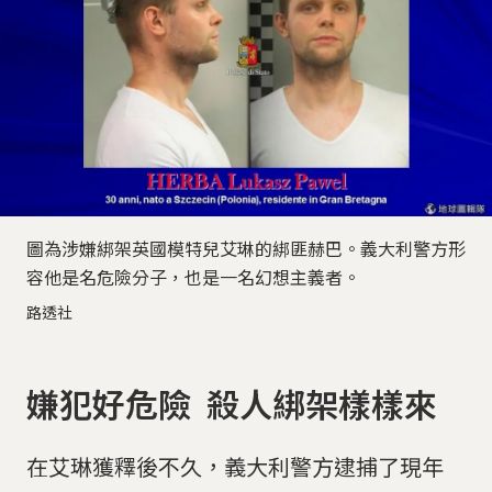
圖為涉嫌綁架英國模特兒艾琳的綁匪赫巴。義大利警方形
容他是名危險分子，也是一名幻想主義者。
路透社
嫌犯好危險 殺人綁架樣樣來
在艾琳獲釋後不久，義大利警方逮捕了現年