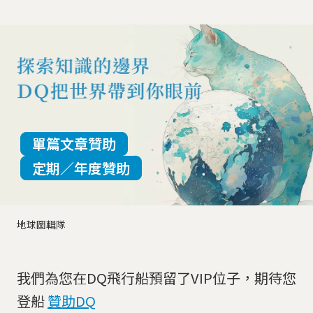
單篇文章贊助
定期／年度贊助
地球圖輯隊
我們為您在DQ飛行船預留了VIP位子，期待您
登船
贊助DQ