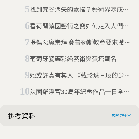
找到梵谷消失的素描？藝術界吵成一
團
看荷蘭鎮國藝術之寶如何走入人們的
生活
提倡惡魔崇拜 賽普勒斯教會要求撤換
歐洲歌唱大賽歌曲
葡萄牙瓷磚彩繪藝術與蛋塔齊名
她或許真有其人 《戴珍珠耳環的少
女》之謎
法國羅浮宮30周年紀念作品一日全毀
藝術家：完美詮釋
參考資料
展開更多