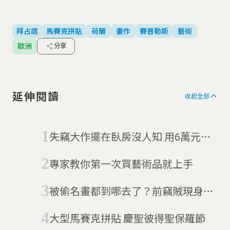
拜占庭
馬賽克拼貼
荷蘭
畫作
賽普勒斯
藝術
歐洲
分享
延伸閱讀
收起全部
失竊大作擺在臥房沒人知 用6萬元賣
出數十億名畫的美國人
專家教你第一次買藝術品就上手
被偷名畫都到哪去了？前竊賊現身分
享
大型馬賽克拼貼 慶聖彼得聖保羅節