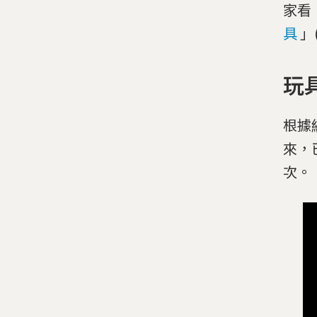
家看
具
」
玩具
根據
來，
次。