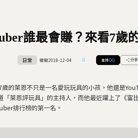
uTuber誰最會賺？來看7
日常
徽徽
2018-12-04
支持
分享
DQ
 7歲的萊恩不只是一名愛玩玩具的小孩，他還是YouT
道「萊恩評玩具」的主持人，而他最近躍上了《富
Tuber排行榜的第一名。