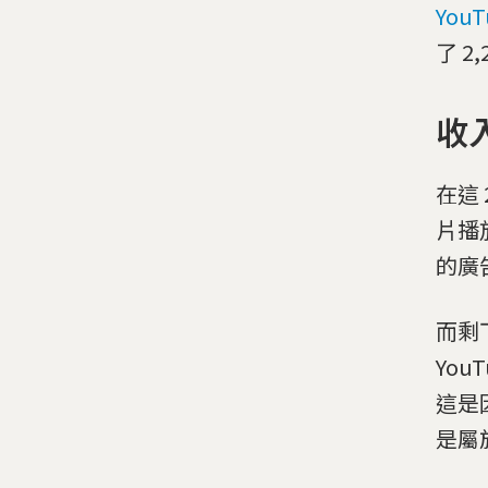
You
了 2
收
在這 
片播
的廣
而剩
Yo
這是
是屬