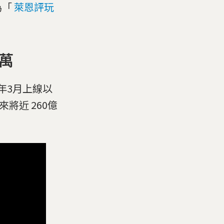
為「
萊恩評玩
0萬
5年3月上線以
將近 260億