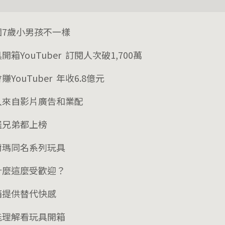
個7歲小男孩不一樣
開箱YouTuber 訂閱人次破1,700萬
賺YouTuber 年收6.8億元
入來自影片廣告和業配
羅兄弟都上榜
爾瑪同名系列玩具
什麼這麼受歡迎？
箱提供替代快感
能理解看玩具開箱