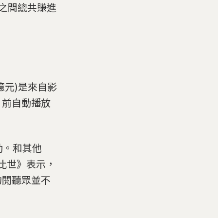
6月之間總共賺進
5億元)是來自影
片前自動播放
贊助。和其他
富比世》表示，
的閱聽眾並不