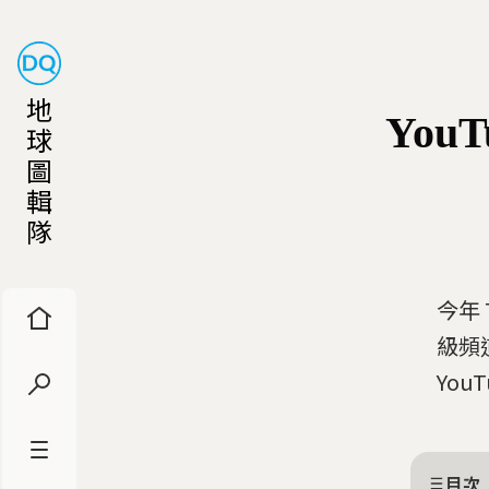
地
Yo
球
圖
輯
隊
今年
級頻
You
目次