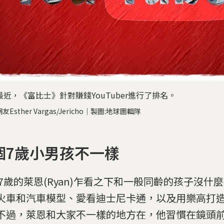
最近，《富比士》針對賺錢YouTuber進行了排名。
網友Esther Vargas/Jericho｜製圖:地球圖輯隊
個7歲小男孩不一樣
 7歲的萊恩(Ryan)乍看之下和一般同齡的孩子沒什
火車和汽車模型、愛看迪士尼卡通，以及用樂高打
不過，萊恩和大家不一樣的地方在，他習慣在鏡頭