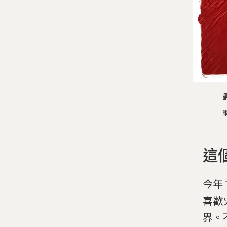
這
今年
喜歡
界。