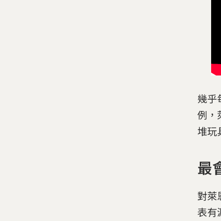
幾乎
例，
堆玩
最會
對萊
表有