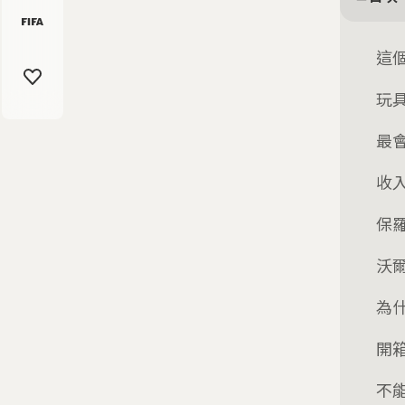
這
玩具
最會
收
保
沃
為
開
不