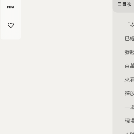
目次
「
已
發
百
來
釋
一
現