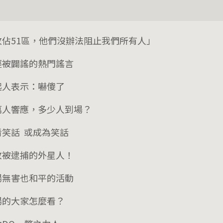
攻佔51區，他們沒辦法阻止我們所有人」
經被闢謠的熱門謠言
起人表示：嚇傻了
萬人響應，多少人到場？
看笑話 或成為笑話
放被逮捕的外星人！
場無害也和平的活動
場的大家怎麼看？