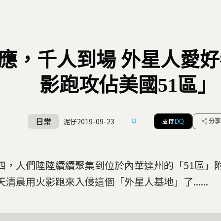
應，千人到場 外星人愛
影跑攻佔美國51區」
日常
泥仔
2019-09-23
支持
分享
DQ
四，人們陸陸續續聚集到位於內華達州的「51區」
天清晨用火影跑來入侵這個「外星人基地」了......