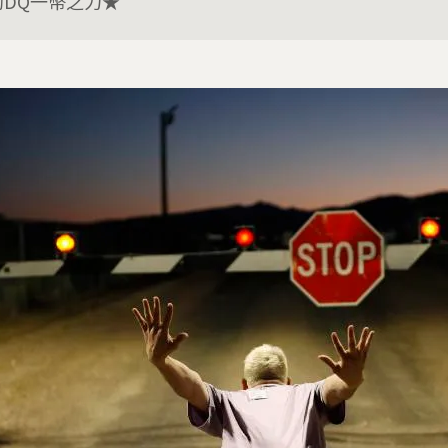
助DQ一幣之力★