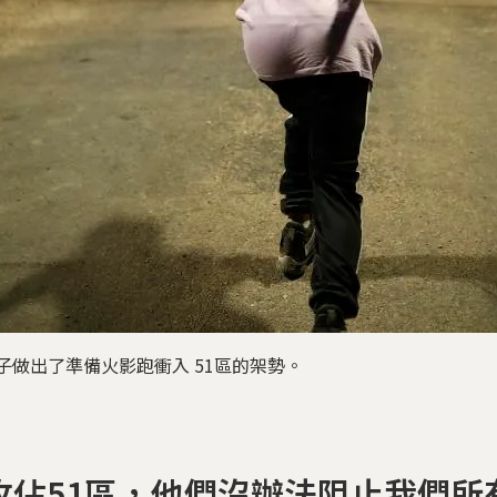
子做出了準備火影跑衝入 51區的架勢。
攻佔51區，他們沒辦法阻止我們所