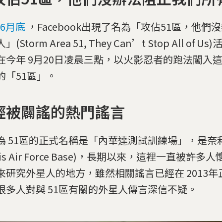
 6月底
，Facebook出現了名為「攻佔51區，他們
(Storm Area 51, They Can’t Stop All of 
在今年 9月20日凌晨三點，以火影忍者的跑法闖入
的「51區」。
經被闢謠的熱門謠言
為 51區的正式名稱是「內華達測試訓練場」，是奈
llis Air Force Base)，長期以來，這裡一直被許
來研究外星人的地方，雖然相關謠言已經在 2013
很多人對與 51區有關的外星人傳言深信不疑。