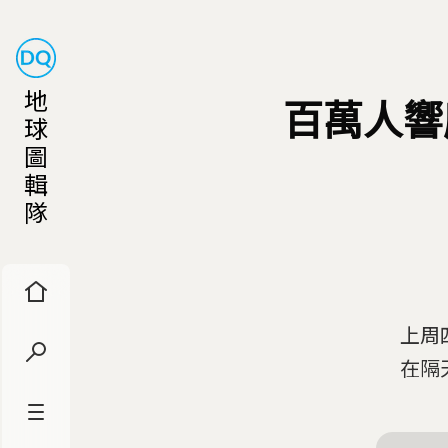
地
百萬人響
球
圖
輯
隊
上周
在隔