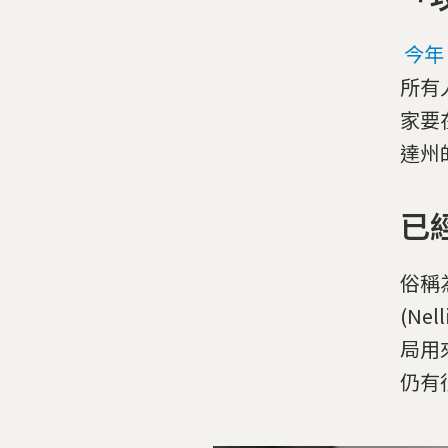
今年
所有人」
家要
達州
已
俗稱
(Ne
局用
仍有