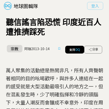
地球圖輯隊
登入
聽信謠言陷恐慌 印度近百人
遭推擠踩死
宗教
阿咖
2013-10-14
支持
分享
DQ
萬人聚集的活動總是熱鬧非凡，所有人齊聲朝
著相同的目的吆喝歡呼，與許多人連結在一起
的感受就是大型活動最吸引人的地方之一，但
在混亂發生時，少了明確指揮和冷靜的頭腦
下，大量人潮反而會釀成不幸意外，印度在周