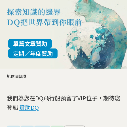
單篇文章贊助
定期／年度贊助
地球圖輯隊
我們為您在DQ飛行船預留了VIP位子，期待您
登船
贊助DQ