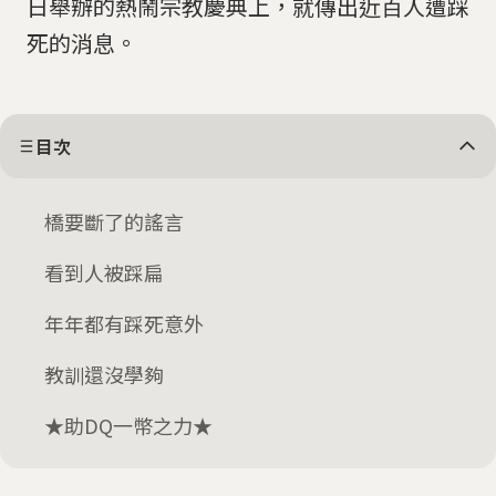
日舉辦的熱鬧宗教慶典上，就傳出近百人遭踩
死的消息。
目次
橋要斷了的謠言
看到人被踩扁
年年都有踩死意外
教訓還沒學夠
★助DQ一幣之力★