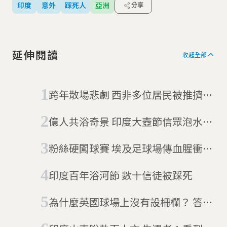
印度
意外
踩死人
亞洲
分享
延伸閱讀
收起全部
跨年散場悲劇 西非多位居民被推擠重
踩致死
億人共浴奇景 印度大壺節信眾泡水消
業障
粉絲硬闖球賽 埃及足球場傳血腥衝突
40死
印度百年浴河節 數十信徒被踩死
為什麼英國球場上沒有設柵欄？ 答案
與許多家庭心碎的事件有關