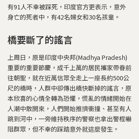
有91人不幸被踩死，印度官方更表示，意外
身亡的死者中，有42名婦女和30名孩童。
橋要斷了的謠言
上周日，原是印度中央邦(Madhya Pradesh)
重要的重要節慶，成千上萬的居民攜家帶眷前
往朝聖，就在近萬信眾全走上一座長約500公
尺的橋時，人群中卻傳出橋快斷掉的謠言，原
本欣喜的心情全轉為恐懼，慌亂的情緒開始在
人潮中散開來，人們開始推擠衝撞、甚至有人
跳到河中，一旁維持秩序的警察也拿出警棍嚇
阻群眾，但不幸的踩踏意外就這麼發生。