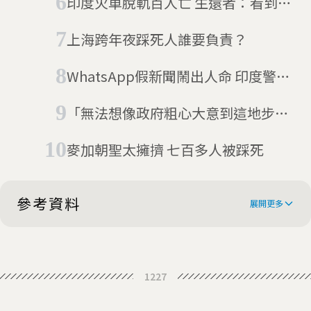
印度火車脫軌百人亡 生還者：看到死
亡掃過
上海跨年夜踩死人誰要負責？
WhatsApp假新聞鬧出人命 印度警方
出來滅火
「無法想像政府粗心大意到這地步」
印度高架橋倒塌事件震出政府發包黑
麥加朝聖太擁擠 七百多人被踩死
暗面
參考資料
展開更多
India temple stampede in Madhya
1227
Pradesh 'kills 91'