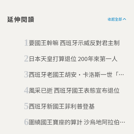
延伸閱讀
收起全部
要國王幹嘛 西班牙示威反對君主制
日本天皇打算退位 200年來第一人
西班牙老國王胡安·卡洛斯一世「自
我放逐」 落腳阿拉伯聯合大公國
風采已逝 西班牙國王表態宣布退位
(08/18更新)
西班牙新國王菲利普登基
圍繞國王寶座的算計 沙烏地阿拉伯王
儲發動突襲、拘捕競爭者