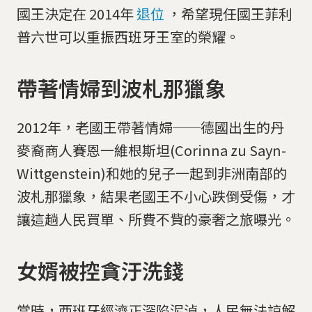
國王決定在 2014年
退位
，希望現任國王菲利
普六世可以重振西班牙王室的榮耀。
帶著情婦到波札那獵象
2012年，老國王帶著情婦──德國出生的丹
麥裔商人賽恩一維根斯坦(Corinna zu Sayn-
Wittgenstein)和她的兒子一起到非洲南部的
波札那獵象，結果老國王不小心跌倒受傷，才
讓這趟人民買單、所費不貲的豪奢之旅曝光。
女婿被控貪汙洗錢
當時，西班牙經濟正深陷泥淖，人民無法諒解