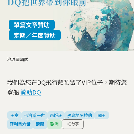
單篇文章贊助
定期／年度贊助
地球圖輯隊
我們為您在DQ飛行船預留了VIP位子，期待您
登船
贊助DQ
王室
卡洛斯一世
西班牙
沙烏地阿拉伯
國王
菲利普六世
醜聞
歐洲
分享