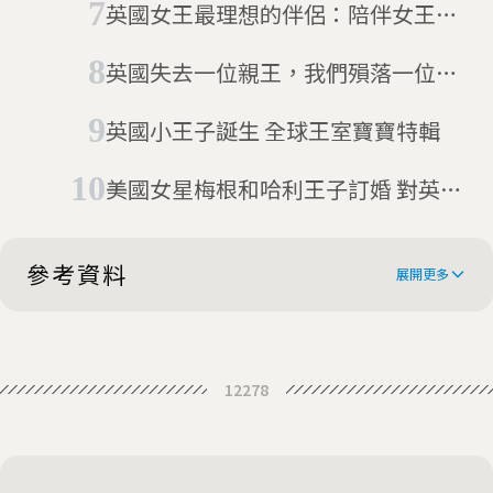
英國女王最理想的伴侶：陪伴女王70
載 菲利普親王99歲高齡辭世
英國失去一位親王，我們殞落一位
神：那些視菲利普親王為神的部落
英國小王子誕生 全球王室寶寶特輯
美國女星梅根和哈利王子訂婚 對英國
王室來說代表了什麼？
參考資料
展開更多
Spain’s King Cuts Financial Ties
12278
With Father Amid Scandal
Spain's King Felipe VI renounces
father's inheritance
Spain's King Felipe docks father's