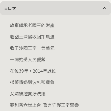
目次
放棄繼承老國王的財產
老國王深陷收回扣風波
收了沙國王室一億美元
一開始受人民愛戴
在位39年，2014年退位
帶著情婦到波札那獵象
女婿被控貪汙洗錢
菲利普六世上台 誓言守護王室聲譽