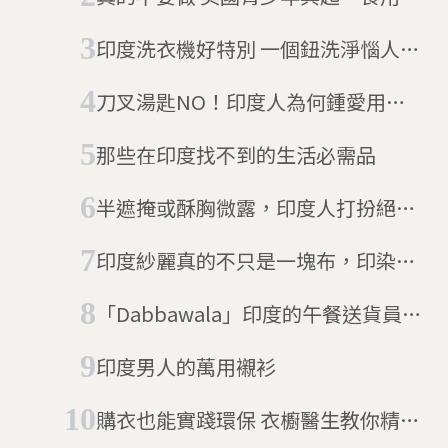
吸一口，一口入魂。讀英語島
雜誌，終於在英語裡找到知識
衣膠囊」挑戰
印度洗衣機好特別 一個鈕洗淨惱人咖
趣味和品味。
哩漬
刀叉湯匙NO！印度人為何鍾愛用
「手」吃飯？
那些在印度找不到的生活必需品
半遮掩或酥胸微露，印度人打扮絕不
只寬鬆布料那麼簡單 印度製衣指南
印度紗麗真的不只是一塊布，印染裁
(上)
縫學問多 印度製衣指南(下)
「Dabbawala」印度的午餐送貨員成
為物流救星
印度男人的萬用襯衫
購衣也能實踐環保 衣櫥醫生教你精準