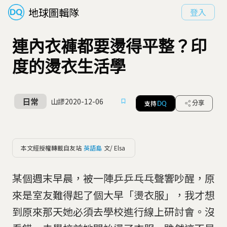
地球圖輯隊
登入
連內衣褲都要燙得平整？印
度的燙衣生活學
日常
山謬
2020-12-06
支持
分享
DQ
本文經授權轉載自友站
英語島
文/ Elsa
某個週末早晨，被一陣乒乒乓乓聲響吵醒，原
來是室友難得起了個大早「燙衣服」，我才想
到原來那天她必須去學校進行線上研討會。沒