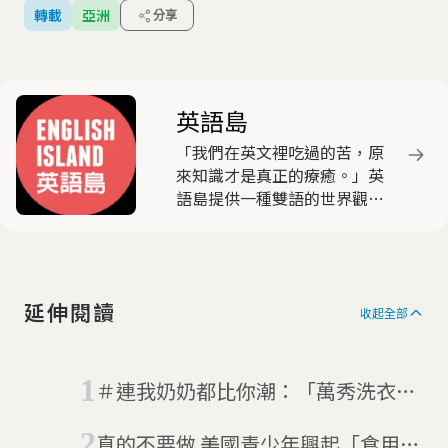
轉載
亞洲
分享
英語島
「我們在英文裡吃過的苦，原
來知識才是真正的療癒。」英
語島提供一種雙語的世界觀，
包含社會創新、商業、科技、
文化、旅行。這本雜誌很有
趣，我們也不特別教英文，但
你讀了英文自然就變好。我們
延伸閱讀
有「世界旅行家」、有「知識
收起全部
的顏色」、有「英語實驗
室」、有「Debug」…，知識
的滲透是不可思議、恍然大
＃連我奶奶都比你潮：「萬秀洗衣
悟，會讓英文走入靈魂。英語
店」爺爺奶奶穿搭紅遍全球
入魂，像傳說中的拉麵口味，
真的不要做 美國青少年興起「食用洗