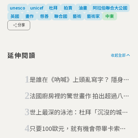
unesco
unicef
杜拜
拍賣
油畫
阿拉伯聯合大公國
英國
畫作
慈善
聯合國
藝術
藝術家
中東
分享
延伸閱讀
收起全部
是誰在《吶喊》上頭亂寫字？ 隱身孟
克大作裡的百年謎題
法國廚房裡的驚世畫作 拍出超過八億
元
世上最深的泳池：杜拜「沉沒的城
市」深度逾60公尺
只要100歐元，就有機會帶畢卡索真