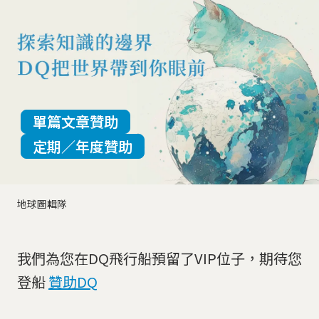
單篇文章贊助
定期／年度贊助
地球圖輯隊
我們為您在DQ飛行船預留了VIP位子，期待您
登船
贊助DQ