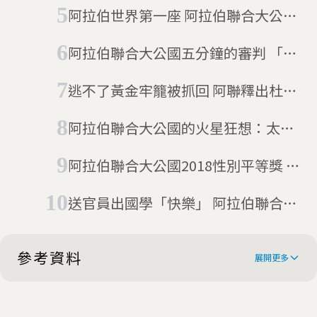
跡回家！創辦人：延續畫家精神，幫
阿拉伯世界第一座 阿拉伯聯合大公國
助弱勢族群
核電廠上路
阿拉伯聯合大公國五分鐘的審判 「間
諜」英國研究生獲特赦(11/26更新)
逃不了黃金牢籠被抓回 阿聯釋出杜拜
公主近照
阿拉伯聯合大公國的火星狂想：太
空，才是石油國的大未來
阿拉伯聯合大公國2018性別平等獎 得
主都是男性
送官員出國學「快樂」 阿拉伯聯合大
公國幸福政策
參考資料
展開更多
British artist's giant painting