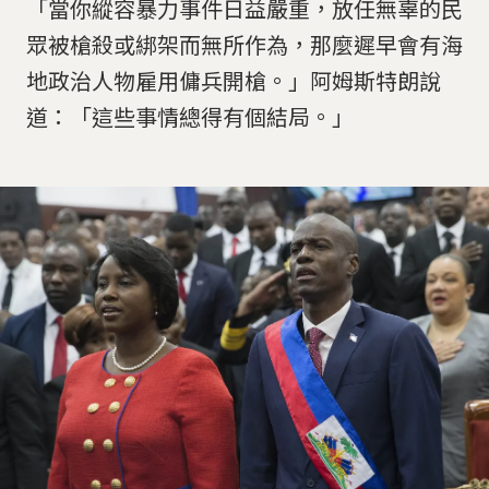
「當你縱容暴力事件日益嚴重，放任無辜的民
眾被槍殺或綁架而無所作為，那麼遲早會有海
地政治人物雇用傭兵開槍。」阿姆斯特朗說
道：「這些事情總得有個結局。」