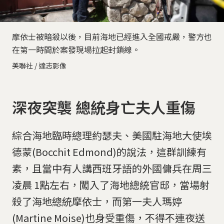
摩依士被暗殺以後，目前海地已經進入全國戒嚴，警方也
在第一時間於案發現場拉起封鎖線。
美聯社 / 達志影像
深夜突襲 總統身亡夫人重傷
綜合海地臨時總理約瑟夫、美國駐海地大使埃
德蒙(Bocchit Edmond)的說法，這群訓練有
素，且當中有人講西班牙語的外國傭兵在周三
凌晨 1點左右，闖入了海地總統官邸，當場射
殺了海地總統摩依士，而第一夫人瑪婷
(Martine Moise)也身受重傷，不得不連夜送