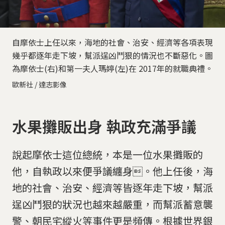
自摩依士上任以來，海地的社會、治安、經濟等各項表現
幾乎都逐年走下坡，幫派逞凶鬥狠的情況也不斷惡化。圖
為摩依士(右)和第一夫人瑪婷(左)在 2017年的就職典禮。
歐新社 / 達志影像
水果攤販出身 執政充滿爭議
說起摩依士這位總統，本是一位水果攤販的
他，自執政以來便爭議纏身。他上任後，海
地的社會、治安、經濟等皆逐年走下坡，幫派
逞凶鬥狠的狀況也越來越嚴重，而幫派蓄意襲
警、朝民宅縱火等事件更是頻傳。根據世界銀