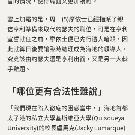
會的情況，使得局面又更加複雜。
雪上加霜的是，周一(5)摩依士已經指派了親
信亨利準備來取代約瑟夫的職位，可是在亨利
宣誓就任之前，摩依士便已先行遭人暗殺，因
此就算日後要讓臨時總理成為海地的領導人，
究竟該由約瑟夫還是亨利出面，又是另一大棘
手難題。
「哪位更有合法性難說」
「我們現在陷入徹底的困惑當中，」海地首都
太子港的私立大學基斯維亞大學(Quisqueya
University)的校長盧馬克(Jacky Lumarque)