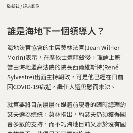
歐新社 / 達志影像
誰是海地下一個領導人？
海地法官協會的主席莫林法官(Jean Wilner
Morin)表示，在摩依士遭暗殺後，理論上應
當由海地最高法院的院長西爾維斯特(René
Sylvestre)出面主持朝政，可是他已經在日前
因COVID-19病逝，繼任人選仍懸而未決。
就算要將目前屢屢在媒體前現身的臨時總理約
瑟夫選為總統，莫林指出，約瑟夫仍須獲得國
會多數的支持，而不巧海地目前又處於沒有國