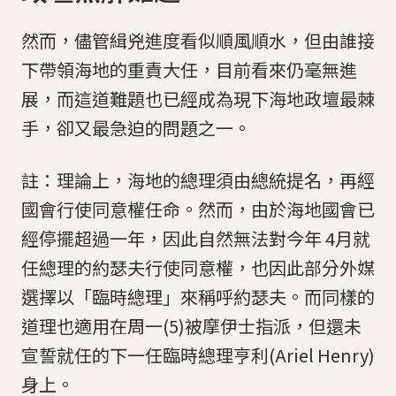
然而，儘管緝兇進度看似順風順水，但由誰接
下帶領海地的重責大任，目前看來仍毫無進
展，而這道難題也已經成為現下海地政壇最棘
手，卻又最急迫的問題之一。
註：理論上，海地的總理須由總統提名，再經
國會行使同意權任命。然而，由於海地國會已
經停擺超過一年，因此自然無法對今年 4月就
任總理的約瑟夫行使同意權，也因此部分外媒
選擇以「臨時總理」來稱呼約瑟夫。而同樣的
道理也適用在周一(5)被摩伊士指派，但還未
宣誓就任的下一任臨時總理亨利(Ariel Henry)
身上。