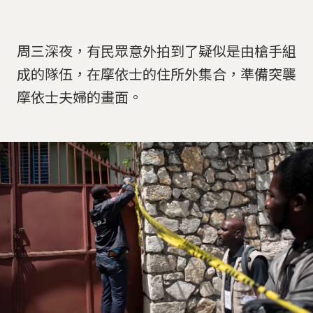
周三深夜，有民眾意外拍到了疑似是由槍手組
成的隊伍，在摩依士的住所外集合，準備突襲
摩依士夫婦的畫面。