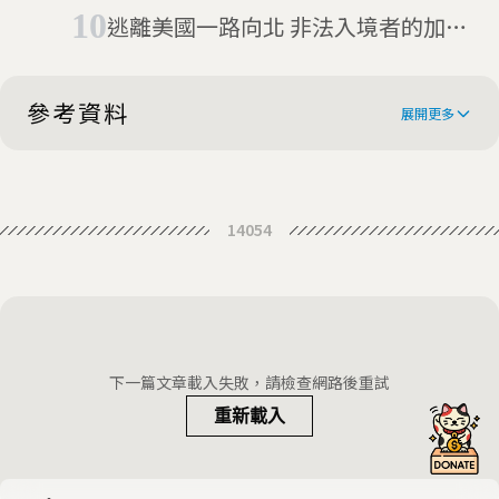
美關注?
逃離美國一路向北 非法入境者的加拿
大夢
參考資料
展開更多
Haiti's leader has been killed.
14054
Here's what you need to know
EXPLAINER: Assassination
threatens more chaos for Haiti
‘No one’s in charge’: Haiti
faces violent new era after killing of
Haiti’s President Assassinated in
下一篇文章載入失敗，請檢查網路後重試
president
Nighttime Raid, Shaking a Fragile
重新載入
US Looks Forward to Cooperating
Nation
With Haiti's Interim Prime Minister