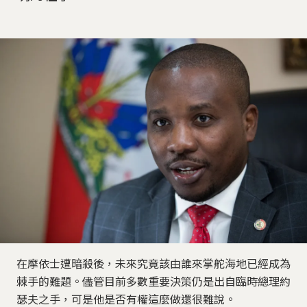
在摩依士遭暗殺後，未來究竟該由誰來掌舵海地已經成為
棘手的難題。儘管目前多數重要決策仍是出自臨時總理約
瑟夫之手，可是他是否有權這麼做還很難說。