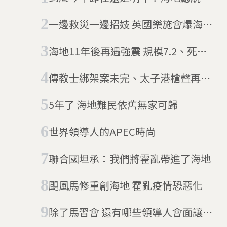
任期之爭
一邊救災一邊招妓 英國樂施會爆海地
性醜聞
海地11年後再遇強震 規模7.2、死亡
上千人持續飆升
傳教士綁架案未完、太子港槍聲再起
海地和平之日遙遙無期(10/20更新)
5年了 海地難民依舊無家可歸
世界領導人的APEC時尚
聯合國坦承：我們將霍亂帶進了海地
颶風馬修重創海地 霍亂疫情恐惡化
除了馬習會 還有哪些領導人會面讓歐