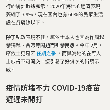
行的統計數據顯示，2020年海地的經濟表現
萎縮了 3.8%，現在國內也有 60%的民眾生活
處在貧窮線以下。
除了執政表現不佳，摩依士本人也因為作風越
發獨裁、貪污等問題而引發民怨。今年 2月，
摩依士更是因
任期之爭
，而與海地的在野人
士吵得不可開交，還引發了好幾次的街頭示
威。
疫情防堵不力 COVID-19疫苗
遲遲未開打