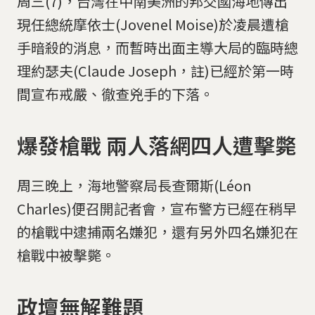
周三(7)，台灣在中南美洲的邦交國海地傳出
現任總統摩依士(Jovenel Moise)於凌晨遭槍
手暗殺的消息，而暫時出面主導大局的臨時總
理約瑟夫(Claude Joseph，註)已經於第一時
間宣布戒嚴、徹查兇手的下落。
爆發槍戰 兩人落網四人遭擊斃
周三晚上，海地警察局長查爾斯(Léon
Charles)便召開記者會，宣布警方已經在稍早
的槍戰中逮捕兩名嫌犯，還有另外四名嫌犯在
槍戰中被擊斃。
政壇無解難題