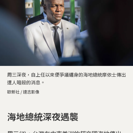
周三深夜，自上任以來便爭議纏身的海地總統摩依士傳出
遭人暗殺的消息。
歐新社 / 達志影像
海地總統深夜遇襲