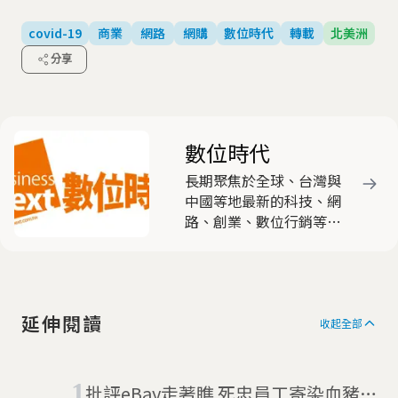
covid-19
商業
網路
網購
數位時代
轉載
北美洲
分享
數位時代
長期聚焦於全球、台灣與
中國等地最新的科技、網
路、創業、數位行銷等議
題的動態及趨勢。受到企
業領袖與新世代菁英的喜
愛，更引領台灣社會對
「新商業」的關注與討
延伸閱讀
論。
收起全部
批評eBay走著瞧 死忠員工寄染血豬