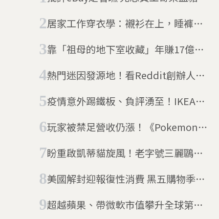
面具、活蟑螂、A片來復仇
居家工作穿衣學：襯衫在上，睡褲在
下
靠「祖母的地下室收藏」年賺17億美
元！美國電商Etsy如何用小眾路線突
熱門迷因發源地！看Reddit創辦人從
圍？
兄弟撕破臉到重拾情誼，打造出鄉民
疫情意外踢鐵板、負評湧至！IKEA聘
熱愛的「美國PTT」
用首位創意長，他該如何重拾消費者
玩家被禁足營收仍漲！《Pokemon
好感？
Go》出4招對付疫情，室內獎勵升3
盼重啟凱蒂貓旋風！老字號三麗鷗換
倍、限時打折99%
年輕新血接棒，靠數位轉型能奪回娛
美國解封迎報復性消費 黑五購物季拉
樂龍頭地位嗎？
長戰線
超越蘋果、帶微軟市值攀升全球第