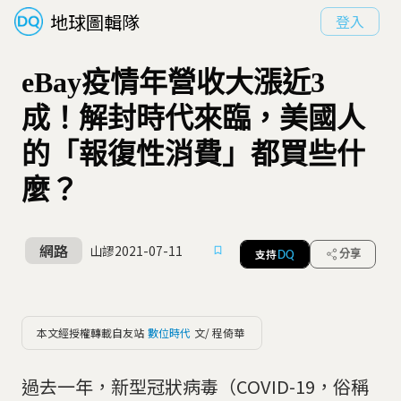
地球圖輯隊
登入
eBay疫情年營收大漲近3
成！解封時代來臨，美國人
的「報復性消費」都買些什
麼？
網路
山謬
2021-07-11
支持
分享
DQ
本文經授權轉載自友站
數位時代
文/ 程倚華
過去一年，新型冠狀病毒（COVID-19，俗稱