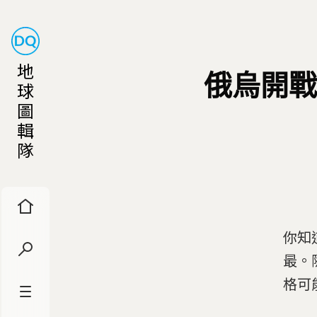
地
俄烏開戰
球
圖
輯
隊
你知
最。
格可