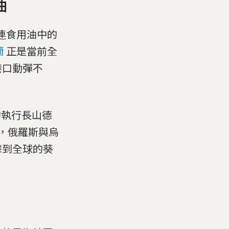
油
連食用油中的
蘭
正是當前全
港口動彈不
n）的執行長山德
看，俄羅斯與烏
擊到全球的葵