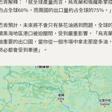
巴肯解釋：「就全球產量而言，烏克蘭和俄羅斯掌
約占全球60％，而兩國的出口量約占全球的75％。
巴肯預計，未來將不會只有葵花油遇到問題，全球
隨黑海地區港口被迫關閉，受到嚴重影響，「烏克
油重要的出口國，當你從一個市場中拿走那麼多油
勢必都會受到牽連」。