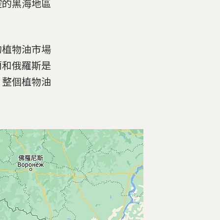
控的黑海地區
」
的植物油市場
蘭和俄羅斯是
，整個植物油