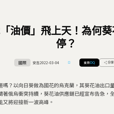
「油價」飛上天！為何葵
停？
國際
安吉
2022-03-04
支持
分享
DQ
道嗎？以向日葵做為國花的烏克蘭，其葵花油出口
隨著俄烏衝突持續，葵花油供應鏈已經宣布告急，
能又將迎接新一波高峰。