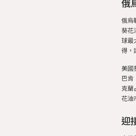
俄
俄烏
葵花
球最
得，
美國葵
巴肯
克蘭
花油
迎