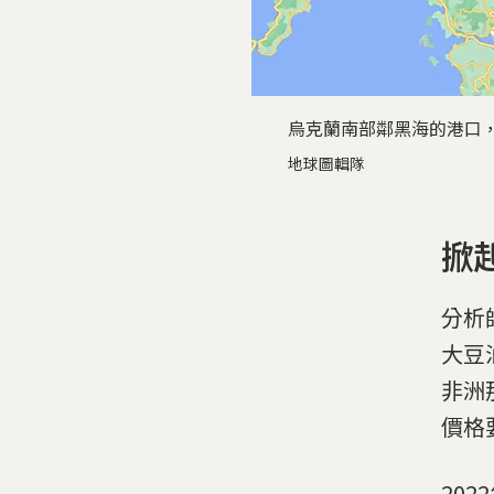
烏克蘭南部鄰黑海的港口
地球圖輯隊
掀
分析
大豆
非洲
價格
20