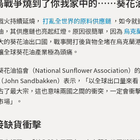
烏戰爭燒到了你我家中的……葵花
戰火持續延燒，
打亂全世界的原料供應鏈
，如今就
油，其供應鏈也亮起紅燈。原因很簡單，因為
烏克
大的葵花油出口國，戰事開打後貨物全堵在烏克蘭
讓全球葵花油產業極為頭痛。
花油協會（National Sunflower Associatio
（John Sandbakken）表示，「以全球出口量來
占了最大宗，這也意味兩國之間的衝突，一定會衝
市場」。
接缺貨衝擊