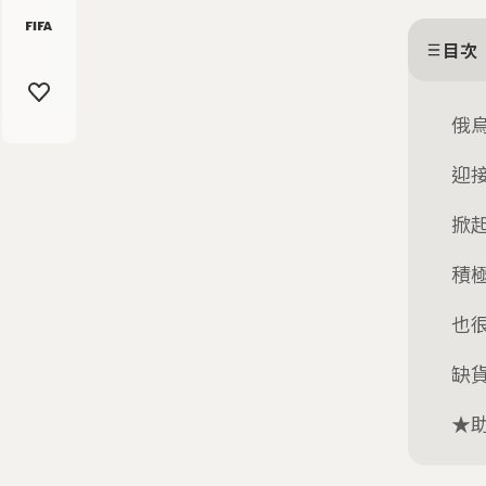
目次
俄
迎
掀
積
也
缺
★