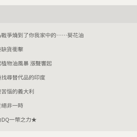
烏戰爭燒到了你我家中的……葵花油
接缺貨衝擊
起植物油風暴 漲聲響起
極找尋替代品的印度
很苦惱的義大利
貨絕非一時
助DQ一幣之力★