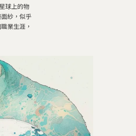
樣星球上的物
祕面紗，似乎
個職業生涯，