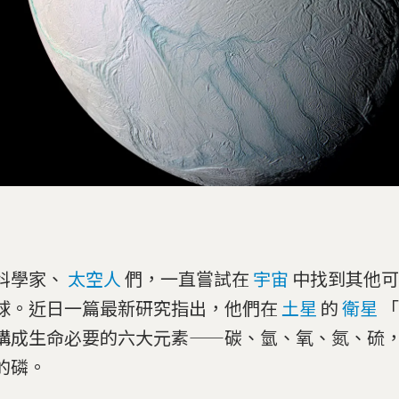
科學家、
太空人
們，一直嘗試在
宇宙
中找到其他可
球。近日一篇最新研究指出，他們在
土星
的
衛星
「
構成生命必要的六大元素——碳、氫、氧、氮、硫
的磷。