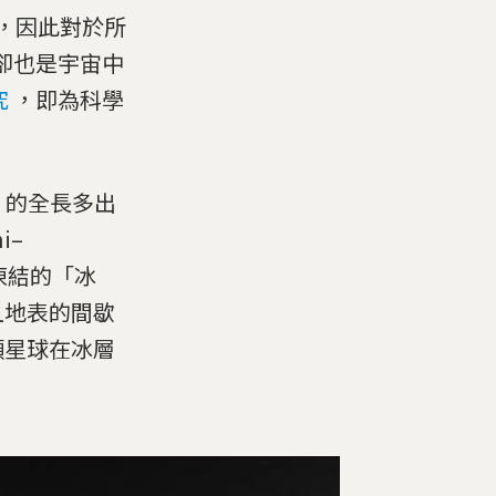
，因此對於所
卻也是宇宙中
究
，即為科學
灣
的全長多出
i–
凍結的「冰
且地表的間歇
顆星球在冰層