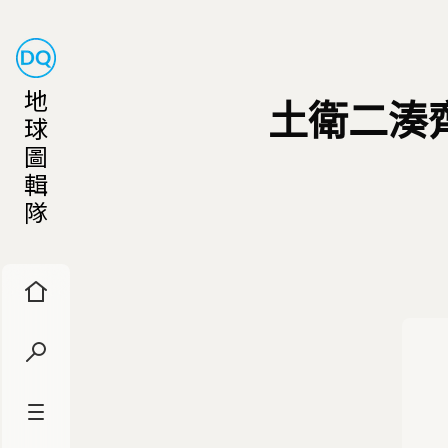
地
土衛二湊
球
圖
輯
隊