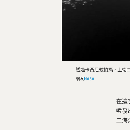
透過卡西尼號拍攝，土衛
網友
NASA
在這
噴發
二海