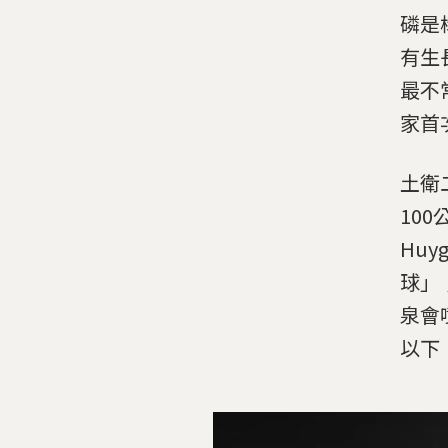
磷是
有生
最不
家首
土衛
100
Hu
球」
泉會
以下