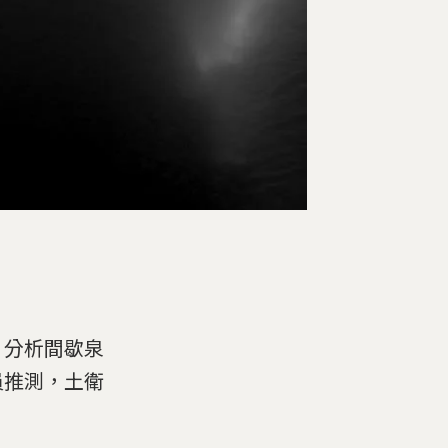
，分析間歇泉
員推測，土衛