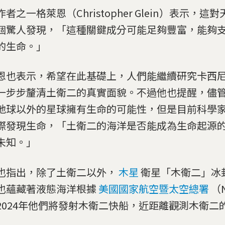
者之一格萊恩（Christopher Glein）表示，
個驚人發現，「這種關鍵成分可能足夠豐富，能夠
的生命。」
恩也表示，希望在此基礎上，人們能繼續研究卡西
一步步釐清土衛二的真實面貌。不過他也提醒，儘
地球以外的星球擁有生命的可能性，但是目前科學
際發現生命，「土衛二的海洋是否能成為生命起源
未知。」
也指出，除了土衛二以外，
木星
衛星「木衛二」冰
也蘊藏著液態海洋根據
美國國家航空暨太空總署
（
2024年他們將發射木衛二快船，近距離觀測木衛二