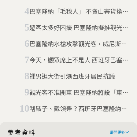
更新)
巴塞隆納「毛毯人」 不賣山寨貨換新
生
遊客太多好困擾 巴塞隆納擬推觀光管
制
巴塞隆納水槍攻擊觀光客，威尼斯入
城費進帳7千萬，過度旅遊有解嗎？
今天，觀眾席上不是人 西班牙巴塞隆
納歌劇院重新開放
裸男逛大街引爆西班牙居民抗議
觀光客不准開車 巴塞隆納將設「車輛
禁行區」
刮鬍子、戴領帶？西班牙巴塞隆納政
府宣布漢堡王的服儀規定違憲
參考資料
展開更多