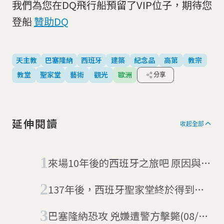
我們為您在DQ飛行船預留了VIP位子，期待您
登船
贊助DQ
天主教
巴塞隆納
西班牙
建築
紀念品
高第
教宗
教堂
聖家堂
藝術
觀光
歐洲
分享
延伸閱讀
收起全部
來場10年後的西班牙之旅吧 原因與聖
家堂有關
137年後，西班牙聖家堂終於得到建
築許可(06/12更新)
巴塞隆納恐攻 兇嫌遭警方擊斃(08/22