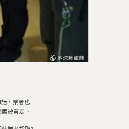
的話，業者也
頭鷹被買走。
因此業者採取1