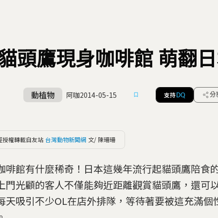
貓頭鷹現身咖啡館 萌翻
動植物
阿咖
2014-05-15
支持
分
DQ
經授權轉載自友站
台灣動物新聞網
文/ 陳珊珊
咖啡館有什麼稀奇！日本這幾年流行起貓頭鷹陪食
上門光顧的客人不僅能夠近距離觀賞貓頭鷹，還可
每天吸引不少OL在店外排隊，等待著要被這充滿個
。