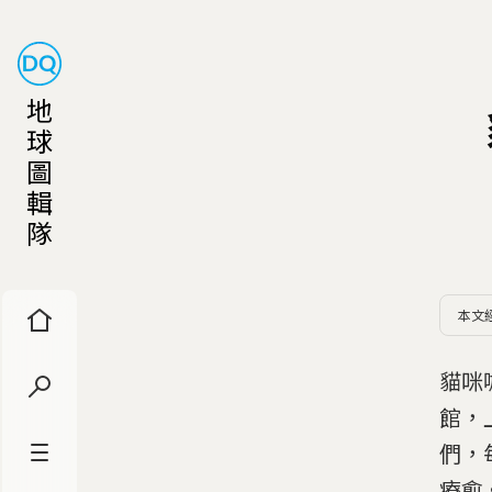
地
球
圖
輯
隊
本文
貓咪
館，
們，
療愈