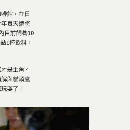
咖啡館，在日
今年夏天還將
內目前飼養10
）點1杯飲料，
鷹才是主角。
講解與貓頭鷹
鷹玩耍了。