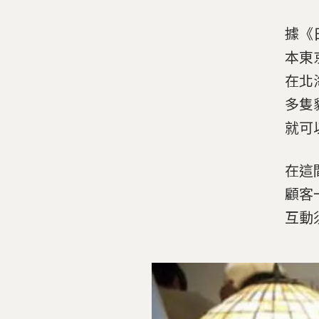
據《
本東
在北
多隻
就可
在這
顧客
互動