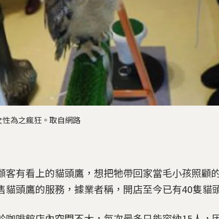
女性為之瘋狂。取自網路
顧客有看上的貓頭鷹，想把牠帶回家當毛小孩照顧
售貓頭鷹的服務，據業者稱，開店至今已有40隻貓
於咖啡館店內空間不大，每次最多只能容納15人，