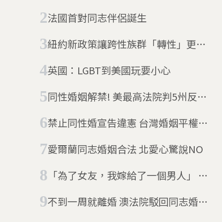
法國首對同志伴侶誕生
紐約新政策讓跨性族群「轉性」更容
易
英國：LGBT到美國玩要小心
同性婚姻解禁! 美最高法院判5州反對
無效
禁止同性婚宣告違憲 台灣婚姻平權邁
出重要一步
愛爾蘭同志婚姻合法 北愛心驚說NO
「為了女友，我嫁給了一個男人」 中
國婚姻平權路迢迢
不到一周就離婚 澳法院駁回同志婚姻
法