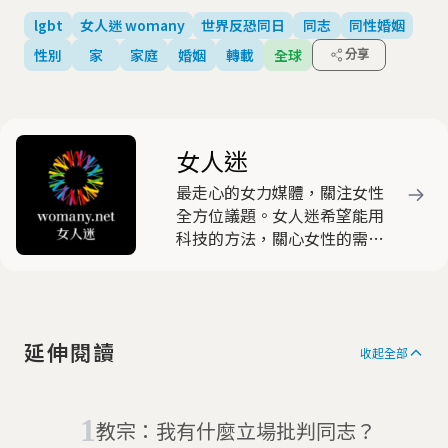
lgbt
女人迷 womany
世界反恐同日
同志
同性婚姻
性別
家
家庭
婚姻
轉載
全球
分享
女人迷
最走心的女力媒體，關注女性
全方位議題。女人迷希望能用
科技的方法，關心女性的需求
和問題，致力於喚起並提升亞
洲女性意識自覺，創造性別友
善的美好未來！
延伸閱讀
收起全部
教宗：我有什麼立場批判同志？