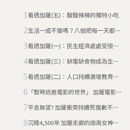
看透加薩(五)：酸酸辣辣的獨特小吃
生活一成不變嗎？八個把每一天都活
得快樂的秘密
看透加薩(一)：民生經濟處處受限讓
「地道經濟」意外火紅
看透加薩(三)：缺電缺食物成為生活
一部分
看透加薩(二)：人口持續激增教育和
就業資源告急！
「暫時逃進電影的世界」 加薩電影節
用70部電影讓人忘卻煩惱
平息無望? 加薩衝突持續死傷數不斷
攀升
沉睡4,500年 加薩走廊的迦南女神像