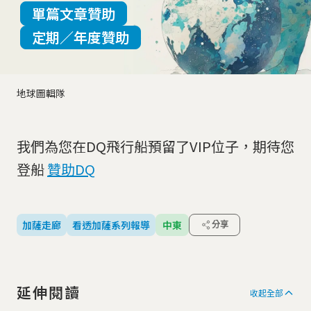
單篇文章贊助
定期／年度贊助
地球圖輯隊
我們為您在DQ飛行船預留了VIP位子，期待您
登船
贊助DQ
加薩走廊
看透加薩系列報導
中東
分享
延伸閱讀
收起全部