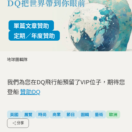
單篇文章贊助
定期／年度贊助
地球圖輯隊
我們為您在DQ飛行船預留了VIP位子，期待您
登船
贊助DQ
英國
展覽
時尚
商業
節日
圖輯
藝術
歐洲
分享