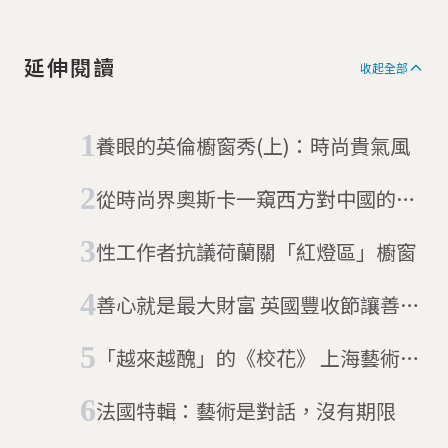
延伸閱讀
收起全部
養眼的英倫櫥窗秀(上)：時尚貴氣風
從時尚界奧斯卡一窺西方對中國的刻
板印象
性工作者抗議荷蘭關「紅燈區」櫥窗
善心就是最大財富 英國豐收節讓善心
店家變身「珍珠王」
「越來越醜」的《校花》 上海藝術展
覽作品引發眾怒
法國特輯：藝術是對話，沒有期限