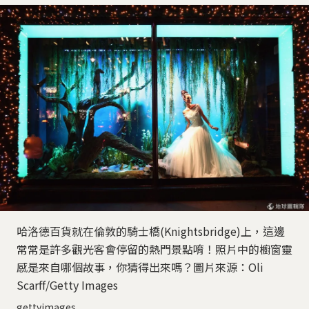
哈洛德百貨就在倫敦的騎士橋(Knightsbridge)上，這邊
常常是許多觀光客會停留的熱門景點唷！照片中的櫥窗靈
感是來自哪個故事，你猜得出來嗎？圖片來源：Oli
Scarff/Getty Images
gettyimages