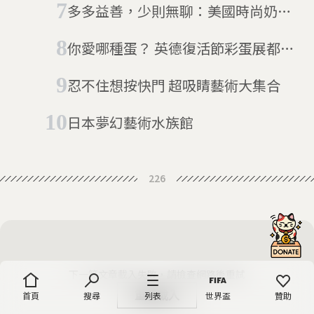
多多益善，少則無聊：美國時尚奶奶
過百歲生日 銀髮也能引領潮流
你愛哪種蛋？ 英德復活節彩蛋展都有
看頭
忍不住想按快門 超吸睛藝術大集合
日本夢幻藝術水族館
226
下一篇文章載入失敗，請檢查網路後重試
首頁
搜尋
列表
世界盃
贊助
重新載入