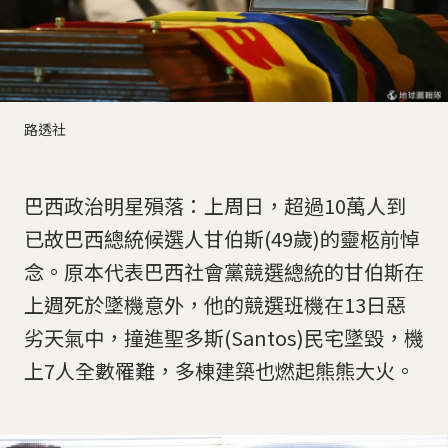
路透社
巴西政治明星殞落：上周日，超過10萬人到
已故巴西總統候選人甘伯斯(49歲)的靈柩前悼
念。原本代表巴西社會黨競選總統的甘伯斯在
上週死於墜機意外，他的競選班機在13日惡
劣天氣中，撞進聖多斯(Santos)民宅墜毀，機
上7人全數罹難，多棟建築也燃起熊熊大火。