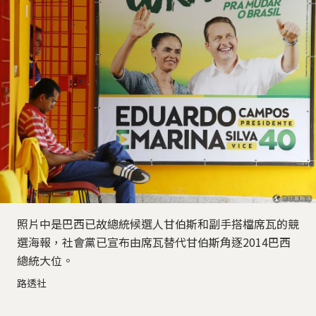
照片中是巴西已故總統候選人甘伯斯和副手搭檔席瓦的競
選海報，社會黨已宣布由席瓦替代甘伯斯角逐2014巴西
總統大位。
路透社