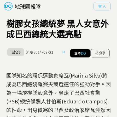
地球圖輯隊
登入
樹膠女孩總統夢 黑人女意外
成巴西總統大選亮點
政治
若安
2014-08-21
支持
分享
DQ
國際知名的環保運動家席瓦(Marina Silva)將
成為巴西總統羅賽夫競選連任的強勁對手。因
為一場飛機墜毀意外，奪走了巴西社會黨
(PSB)總統候選人甘伯斯(Eduardo Campos)
的性命，出身微寒的巴西女政治家席瓦竟然因