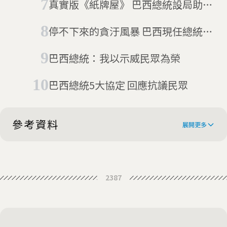
真實版《紙牌屋》 巴西總統設局助涉
貪前總統脫罪
停不下來的貪汙風暴 巴西現任總統被
捲入
巴西總統：我以示威民眾為榮
巴西總統5大協定 回應抗議民眾
參考資料
展開更多
Marina Silva chosen to run for
2387
president in Brazil
Tragedy puts Marina Silva at heart
of Brazil campaign