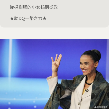
從採樹膠的小女孩到從政
★助DQ一幣之力★