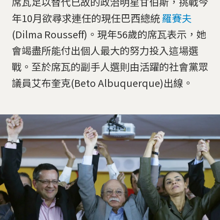
席瓦足以替代已故的政治明星甘伯斯，挑戰今
年10月欲尋求連任的現任巴西總統
羅賽夫
(Dilma Rousseff)。現年56歲的席瓦表示，她
會竭盡所能付出個人最大的努力投入這場選
戰。至於席瓦的副手人選則由活躍的社會黨眾
議員艾布奎克(Beto Albuquerque)出線。