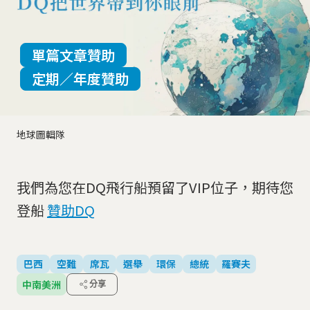
單篇文章贊助
定期／年度贊助
地球圖輯隊
我們為您在DQ飛行船預留了VIP位子，期待您
登船
贊助DQ
巴西
空難
席瓦
選舉
環保
總統
羅賽夫
中南美洲
分享