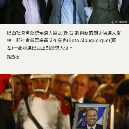
巴西社會黨總統候選人席瓦(圖右)將與新的副手候選人搭
檔，即社會黨眾議員艾布奎克(Beto Albuquerque)(圖
左)一起競選巴西正副總統大位。
路透社