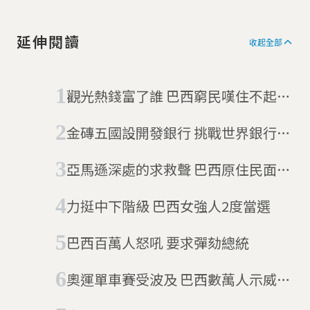
延伸閱讀
收起全部
觀光熱錢富了誰 巴西窮民嘆住不起貧
民窟
金磚五國設開發銀行 挑戰世界銀行地
位
亞馬遜深處的求救聲 巴西原住民面臨
滅絕危機
力挺中下階級 巴西女強人2度當選
巴西百萬人怒吼 要求彈劾總統
奧運單車賽受波及 巴西數萬人示威要
總統下台