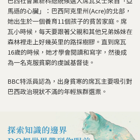
巴西社會黨新科總統候選人席瓦女士來自「亞
馬遜的心臟」：巴西阿克里州(Acre)的北部，
她出生於一個養育11個孩子的貧苦家庭。席
瓦小時候，每天要跟著父親和其他兄弟姊妹在
森林裡走上好幾英里的路採樹膠。直到席瓦
16歲的時候，她才學會閱讀和寫字，然後成
為一名克服貧窮的虔誠基督徒。
BBC特派員認為，出身貧寒的席瓦主要吸引對
巴西政治現狀不滿的年輕族群選票。