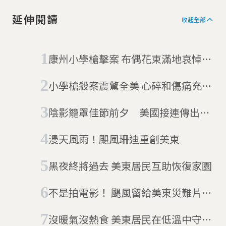
延伸閱讀
收起全部
康州小學槍擊案 布偶花束滿地哀悼無
辜小生命
小學槍殺案震驚全美 心碎和傷痛充滿
聖誕前夕
陰影籠罩佳節前夕 美國接連傳出槍
殺案
漫天風雨！颶風珊迪重創美東
黑夜終將過去 美東居民互助恢復家園
不是拍電影！ 颶風留給美東災難片般
現場
沒暖氣沒熱食 美東居民在低溫中守護