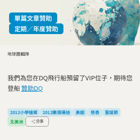
單篇文章贊助
定期／年度贊助
地球圖輯隊
我們為您在DQ飛行船預留了VIP位子，期待您
登船
贊助DQ
2012小學槍案
2012颶風珊迪
美國
慈善
聖誕節
北美洲
分享