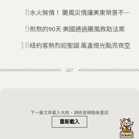
家園
水火無情！ 颶風災情讓美東榮景不復
見
煎熬的90天 美國通過颶風救助法案
紐約客熱烈迎聖誕 萬盞燈光點亮夜空
287
下一篇文章載入失敗，請檢查網路後重試
重新載入