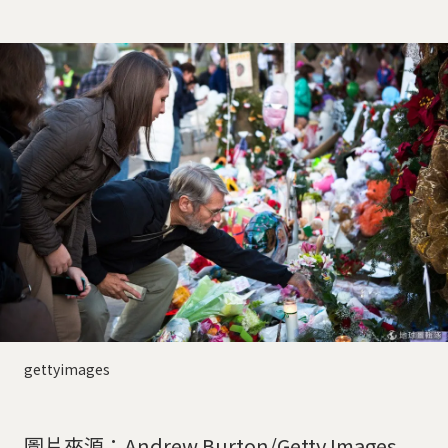
gettyimages
圖片來源：Andrew Burton/Getty Images