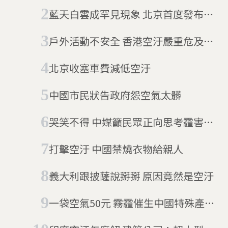
藍天白雲成罕見現象 北京首度發布空
污「紅色」預警
戶外活動不安全 香港空汙嚴重危及居
民健康
北京收塞車費減低空汙
中國市民狀告政府怨空氣太髒
哭笑不得 中媒籲民眾正向思考霾害惹
議
打擊空汙 中國禁燒衣物給親人
義大利跟披薩說掰掰 原因竟然是空汙
一袋空氣50元 霧霾催生中國特殊產品
「高山新鮮空氣」