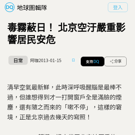
地球圖輯隊
登入
毒霧蔽日！ 北京空汙嚴重影
響居民安危
日常
阿咖
2013-01-15
支持
分享
DQ
清早空氣最新鮮，此時深呼吸醒腦是最棒不
過，但誰想得到才一打開窗戶全是滿臉的煙
塵，還有隨之而來的「嗽不停」，這樣的窘
境，正是北京過去幾天的寫照！