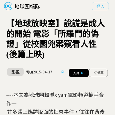
地球圖輯隊
登入
【地球放映室】說謊是成人
的開始 電影「所羅門的偽
證」從校園兇案窺看人性
(後篇上映)
影視
阿咖
2015-04-17
支持
分享
DQ
----本文為地球圖輯隊x yam電影頻道攜手合
作---
許多躍上媒體版面的社會事件，往往在背後