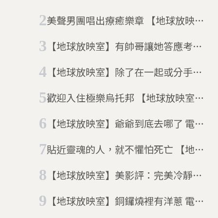
「恐龍尤物」笑料演繹17歲女愛情故
美聲男團唱出療癒樂章 【地球放映
事
室】電影「天聲男孩」
【地球放映室】有帥哥讓她答應考大
學 電影「墊底辣妹」顛覆你對資優生
【地球放映室】除了在一起或分手還
的定義
能選什麼 電影「愛的成人式」顛覆你
歡迎入住極樂烏托邦 【地球放映室】
的想像力
電影「摩天樓」
【地球放映室】爺爺到底去哪了 電影
「這個夏天的秘密」從家族聚會的荒
貼近靈魂的人，就不懼怕死亡 【地球
謬中找回團聚
放映室】電影「索爾之子」
【地球放映室】美影評：完美冷靜又
不忘關懷人心 電影「聶隱娘」
【地球放映室】銅鑼燒裡有洋蔥 電影
「戀戀銅鑼燒」告訴你從挫折中繼續