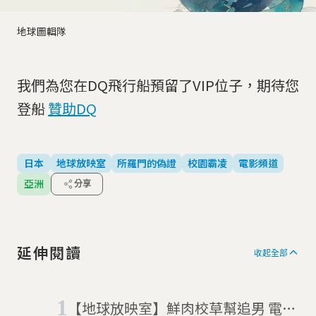
地球圖輯隊
我們為您在DQ飛行船預留了VIP位子，期待您
登船
贊助DQ
日本
地球放映室
所羅門的偽證
校園霸凌
電影頻道
亞洲
分享
延伸閱讀
收起全部
【地球放映室】鮮肉校草幫追男 電影