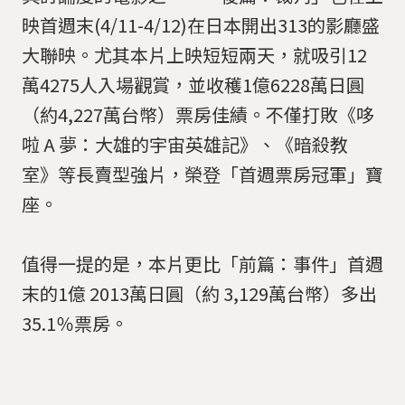
映首週末(4/11-4/12)在日本開出313的影廳盛
大聯映。尤其本片上映短短兩天，就吸引12
萬4275人入場觀賞，並收穫1億6228萬日圓
（約4,227萬台幣）票房佳績。不僅打敗《哆
啦 A 夢：大雄的宇宙英雄記》、《暗殺教
室》等長賣型強片，榮登「首週票房冠軍」寶
座。
值得一提的是，本片更比「前篇：事件」首週
末的1億 2013萬日圓（約 3,129萬台幣）多出
35.1％票房。