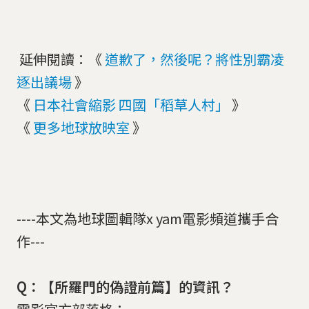
延伸閱讀：《
道歉了，然後呢？將性別霸凌
逐出議場
》
《
日本社會縮影 四國「稻草人村」
》
《
更多地球放映室
》
----本文為地球圖輯隊x yam電影頻道攜手合
作---
Q：【所羅門的偽證前篇】的資訊？