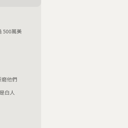
500萬美
折磨他們
%是白人