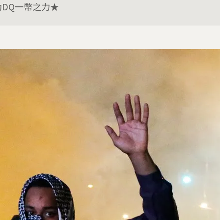
助DQ一幣之力★