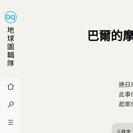
地
巴爾的摩
球
圖
輯
隊
連日
此事
起案
目次