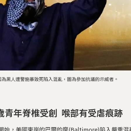
因為黑人遭警施暴致死陷入混亂，圖為參加抗議的示威者。
5歲青年脊椎受創 喉部有受虐痕跡
號開始，美國東岸的巴爾的摩(Baltimore)陷入嚴重