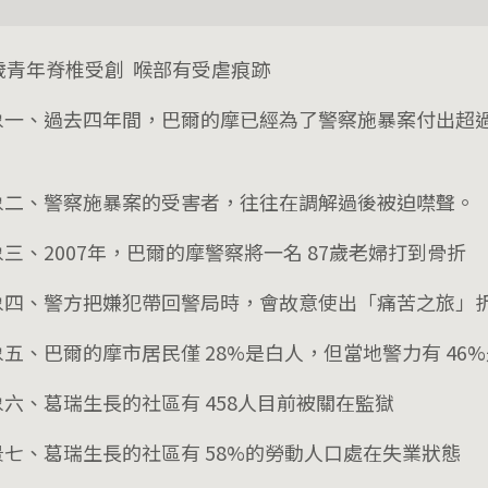
5歲青年脊椎受創 喉部有受虐痕跡
象一、過去四年間，巴爾的摩已經為了警察施暴案付出超過 
。
象二、警察施暴案的受害者，往往在調解過後被迫噤聲。
三、2007年，巴爾的摩警察將一名 87歲老婦打到骨折
象四、警方把嫌犯帶回警局時，會故意使出「痛苦之旅」
象五、巴爾的摩市居民僅 28%是白人，但當地警力有 46
象六、葛瑞生長的社區有 458人目前被關在監獄
景七、葛瑞生長的社區有 58%的勞動人口處在失業狀態