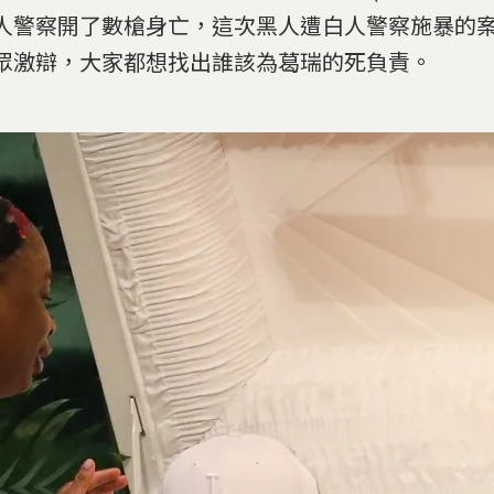
人警察開了數槍身亡，這次黑人遭白人警察施暴的
眾激辯，大家都想找出誰該為葛瑞的死負責。