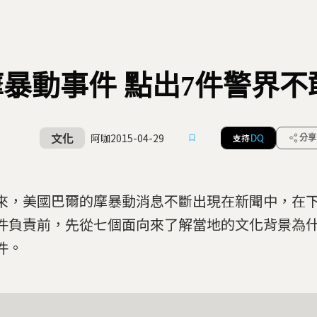
暴動事件 點出7件警界
文化
阿咖
2015-04-29
支持
分享
DQ
來，美國巴爾的摩暴動消息不斷出現在新聞中，在
件負責前，先從七個面向來了解當地的文化背景為
件。