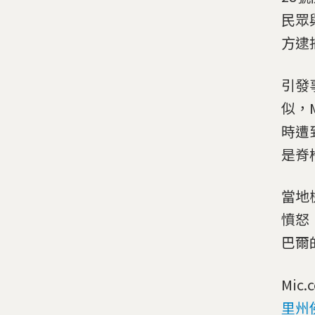
民眾
方逮
引發
似，M
時遭
是脊
當地
憤怒
巴爾
Mi
里州