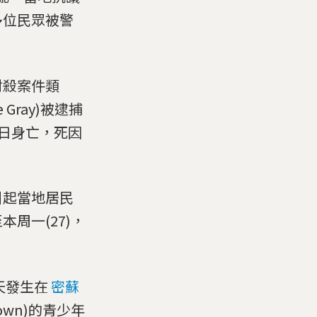
多位民眾被警
射殺案件類
 Gray)被逮捕
9日身亡，死因
引起當地居民
周一(27)，
夏天發生在
密蘇
rown)的青少年