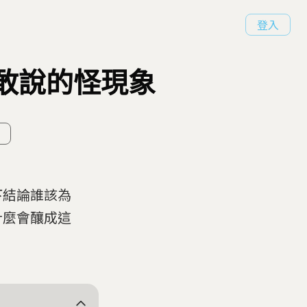
登入
不敢說的怪現象
下結論誰該為
什麼會釀成這