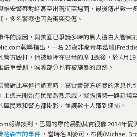
與維安警察對峙甚至出現衝突場面，最後傳出數十
捕，多名警察也因為衝突受傷。
事件的原因，與美國已爭議多時的黑人遭白人警察
ic.com報導指出，一名 25歲非裔青年葛瑞(Freddie
到警方毆打，他被羈押在巴爾的摩 1週後，於 4月1
椎嚴重受創，喉嚨部分也有被施暴的痕跡。
檢警對此事進行調查時，葛雷遭警方施暴的消息也
，上週末開始有民眾激烈示威，緊張情勢一路延燒至本
的摩民眾和警方都掛彩，並讓數十人遭到逮捕。
c.com報導談到，巴爾的摩的暴動其實很像 2014年
佛格森市的事件
，當時名叫麥可‧布朗(Michael B