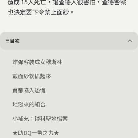
造成 15人死亡，讓查德人很害怕，查德警察
也決定要下令禁止面紗。
目次
炸彈客裝成女穆斯林
戴面紗就抓起來
首都陷入恐慌
地獄來的組合
小補充：博科聖地檔案
★助DQ一幣之力★