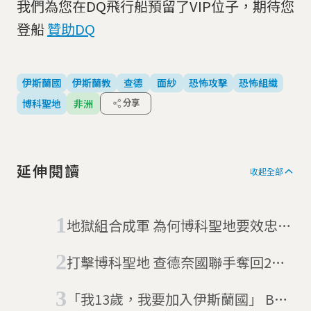
我們為您在DQ飛行船預留了VIP位子，期待您
登船
贊助DQ
伊斯蘭國
伊斯蘭教
查德
面紗
恐怖攻擊
恐怖組織
博科聖地
非洲
分享
延伸閱讀
收起全部
地獄組合成軍 為何博科聖地要效忠伊
斯蘭國？
打擊博科聖地 查德奈國聯手奪回2小
鎮
「我13歲，我要加入伊斯蘭國」 BBC