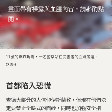
畫面帶有裸露與血腥內容，請斟酌點
閱。
11號的爆炸現場，一名警察站在受害者的血跡旁邊。
路透社
首都陷入恐慌
查德大部分的人信仰伊斯蘭教，但現在他們決
定要禁止全臉式的面紗，同時也加強安全措