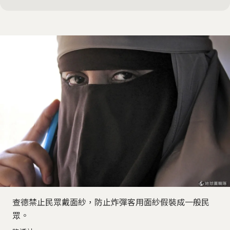
查德禁止民眾戴面紗，防止炸彈客用面紗假裝成一般民
眾。