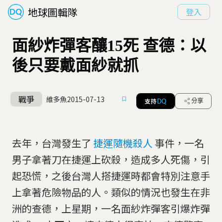
地球圖輯隊
登入
面紗炸彈客釀15死 查德：以
後只要戴面紗就抓
戰爭
維多魚
2015-07-13
支持
分享
DQ
去年，台灣發生了
捷運隨機殺人
事件，一名
男子拿著刀在捷運上砍殺，造成多人死傷，引
起恐慌，之後台灣人搭捷運時都會特別注意手
上拿著危險物品的人。類似的情況也發生在非
洲的查德，上星期，一名面紗炸彈客引爆炸彈