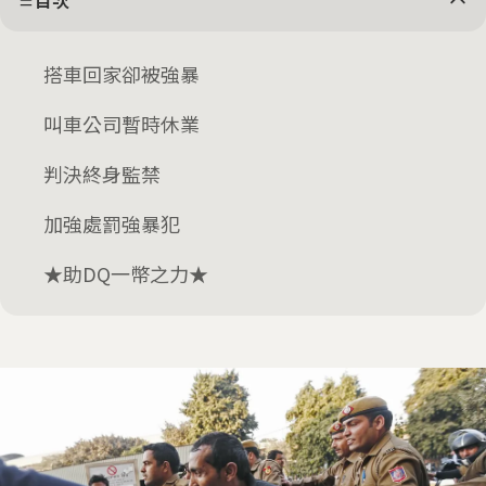
目次
搭車回家卻被強暴
叫車公司暫時休業
判決終身監禁
加強處罰強暴犯
★助DQ一幣之力★