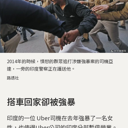
2014年的時候，憤怒的群眾追打涉嫌強暴案的司機亞
達，一旁的印度警察正在護送他。
路透社
搭車回家卻被強暴
印度的一位 Uber司機在去年強暴了一名女
性，也使得Uber公司的印度分部暫停營業。