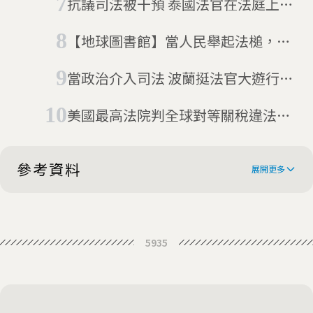
抗議司法被干預 泰國法官在法庭上自
法治危機的警鐘
戕後獲救
【地球圖書館】當人民舉起法槌，如
何衡量罪與罰？日本死刑案件中，國
當政治介入司法 波蘭挺法官大遊行捍
民法官的量刑思辨
司法獨立
美國最高法院判全球對等關稅違法無
效 川普怒斥「你們這些大法官都不
愛國！」
參考資料
展開更多
India chief justice in 'tearful' plea
5935
for more judges
To reduce pendency, retired
judges to be reappointed
How can 18,000 judges tackle 3