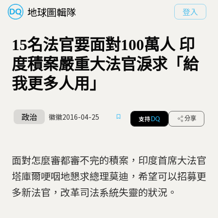
地球圖輯隊
登入
15名法官要面對100萬人 印
度積案嚴重大法官淚求「給
我更多人用」
政治
徽徽
2016-04-25
支持
分享
DQ
面對怎麼審都審不完的積案，印度首席大法官
塔庫爾哽咽地懇求總理莫迪，希望可以招募更
多新法官，改革司法系統失靈的狀況。