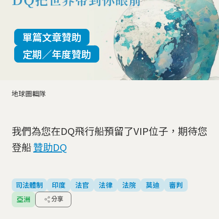
單篇文章贊助
定期／年度贊助
地球圖輯隊
我們為您在DQ飛行船預留了VIP位子，期待您
登船
贊助DQ
司法體制
印度
法官
法律
法院
莫迪
審判
亞洲
分享