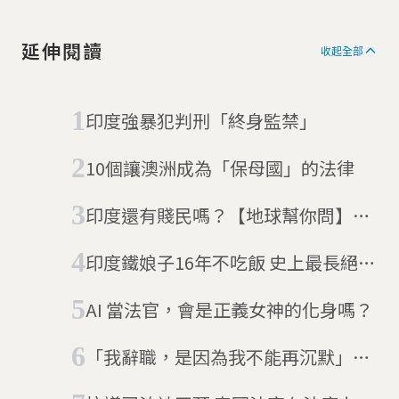
延伸閱讀
收起全部
印度強暴犯判刑「終身監禁」
10個讓澳洲成為「保母國」的法律
印度還有賤民嗎？【地球幫你問】印
度種姓制度篇
印度鐵娘子16年不吃飯 史上最長絕食
抗議
AI 當法官，會是正義女神的化身嗎？
「我辭職，是因為我不能再沉默」聯
邦法院法官辭終身職，敲響美國民主