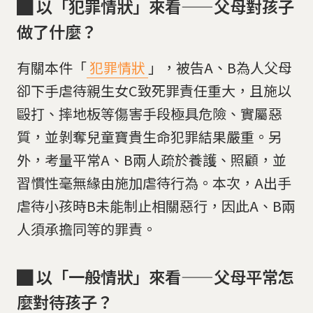
█
以「犯罪情狀」來看——父母對孩子
做了什麼？
有關本件「
犯罪情狀
」，被告A、B為人父母
卻下手虐待親生女C致死罪責任重大，且施以
毆打、摔地板等傷害手段極具危險、實屬惡
質，並剝奪兒童寶貴生命犯罪結果嚴重。另
外，考量平常A、B兩人疏於養護、照顧，並
習慣性毫無緣由施加虐待行為。本次，A出手
虐待小孩時B未能制止相關惡行，因此A、B兩
人須承擔同等的罪責。
█
以「一般情狀」來看——父母平常怎
麼對待孩子？