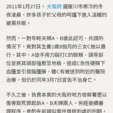
2011年1月27日，
大阪府
寢屋川市寒冷的冬
夜凌晨，許多孩子於父母的呵護下進入溫暖的
被窩共眠。
然而，一對年輕夫婦A、B彼此認可、共謀的
情況下，竟對其生養1歲8個月的三女C施以暴
行。其中，A徒手用力毆打C的臉頰、頭等部
位並將其頭部強壓至地板，造成C急性硬膜下
血腫並引發腦腫脹，雖C有被送到附近的醫院
治療，但仍於同年3月7日宣告不治身亡。
不久之後，負責本案的大阪府地方檢察署便以
傷害致死罪起訴A、B夫婦兩人。另經後續審
理程序，參酌先前類似案件曾經判處的刑期，