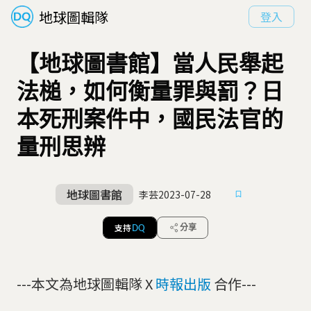
地球圖輯隊
登入
【地球圖書館】當人民舉起
法槌，如何衡量罪與罰？日
本死刑案件中，國民法官的
量刑思辨
地球圖書館
李芸
2023-07-28
支持
分享
DQ
---本文為地球圖輯隊 X
時報出版
合作---