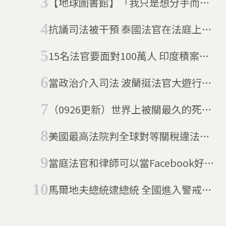
【地球圖書館】「我只是想分手而
已」108起南韓親密殺人案後，國家
抗議司法被干預 泰國法官在法庭上自
應該如何保護被害人？
戕後獲救
15名法官要面對100萬人 印度積案嚴
重大法官淚求「給我更多人用」
當政治介入司法 波蘭挺法官大遊行捍
司法獨立
（0926更新）世界上被關最久的死刑
犯 超過半世紀後翻案，日本法院宣布
美國最高法院判全球對等關稅違法無
他無罪
效 川普怒斥「你們這些大法官都不
當庭法官和律師可以當Facebook好
愛國！」
友嗎？
馬爾地夫總統逮總統 全國進入警戒狀
態