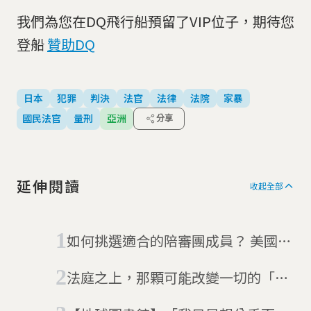
我們為您在DQ飛行船預留了VIP位子，期待您
登船
贊助DQ
日本
犯罪
判決
法官
法律
法院
家暴
國民法官
量刑
亞洲
分享
延伸閱讀
收起全部
如何挑選適合的陪審團成員？ 美國好
萊塢製片韋恩斯坦性侵案開庭
法庭之上，那顆可能改變一切的「保
齡球」