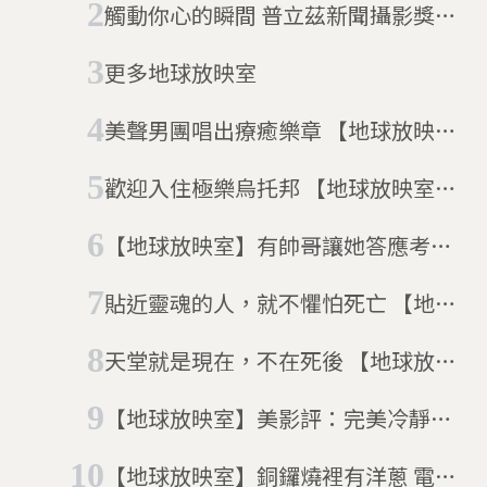
觸動你心的瞬間 普立茲新聞攝影獎來
台展出
更多地球放映室
美聲男團唱出療癒樂章 【地球放映
室】電影「天聲男孩」
歡迎入住極樂烏托邦 【地球放映室】
電影「摩天樓」
【地球放映室】有帥哥讓她答應考大
學 電影「墊底辣妹」顛覆你對資優生
貼近靈魂的人，就不懼怕死亡 【地球
的定義
放映室】電影「索爾之子」
天堂就是現在，不在死後 【地球放映
室】電影「死期大公開」
【地球放映室】美影評：完美冷靜又
不忘關懷人心 電影「聶隱娘」
【地球放映室】銅鑼燒裡有洋蔥 電影