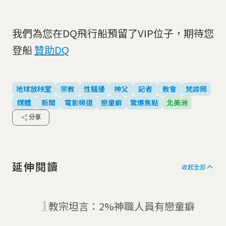
我們為您在DQ飛行船預留了VIP位子，期待您
登船
贊助DQ
地球放映室
宗教
性騷擾
神父
記者
教會
梵諦岡
媒體
新聞
電影頻道
戀童癖
驚爆焦點
北美洲
分享
延伸閱讀
收起全部
教宗坦言：2%神職人員有戀童癖