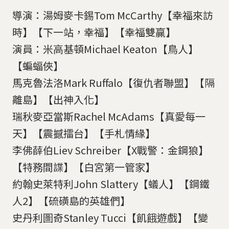
導演：湯姆麥卡錫Tom McCarthy【幸福來訪
時】【下一站，幸福】【幸福雙贏】
演員：米高基頓Michael Keaton【鳥人】
【蝙蝠俠】
馬克魯法洛Mark Ruffalo【復仇者聯盟】【隔
離島】【出神入化】
瑞秋麥亞當斯Rachel McAdams【真愛每一
天】【震撼擂台】【手札情緣】
李佛薛伯Liev Schreiber【X戰警：金鋼狼】
【特務間諜】【白宮第一管家】
約翰史萊特利John Slattery【蟻人】【鋼鐵
人2】【硫磺島的英雄們】
史丹利圖奇Stanley Tucci【飢餓遊戲】【變