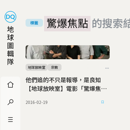
驚爆焦點
的搜索
標籤
地
球
圖
輯
隊
地球放映室
宗教
他們追的不只是報導，是良知
【地球放映室】電影「驚爆焦
點」
2016-02-19