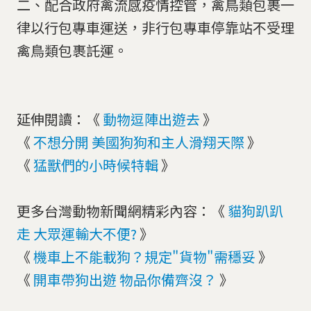
二、配合政府禽流感疫情控管，禽鳥類包裹一
律以行包專車運送，非行包專車停靠站不受理
禽鳥類包裹託運。
延伸閱讀：《
動物逗陣出遊去
》
《
不想分開 美國狗狗和主人滑翔天際
》
《
猛獸們的小時候特輯
》
更多台灣動物新聞網精彩內容：《
貓狗趴趴
走 大眾運輸大不便?
》
《
機車上不能載狗？規定"貨物"需穩妥
》
《
開車帶狗出遊 物品你備齊沒？
》