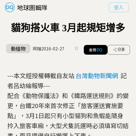
地球圖輯隊
登入
貓狗搭火車 3月起規矩增多
動植物
阿咖
2016-02-27
支持
分享
DQ
---本文經授權轉載自友站
台灣動物新聞網
記
者呂幼綸報導---
配合《動物保護法》和《鐵路運送規則》的變
更，台鐵20年來首次修正「旅客運送實施要
點」，3月1日起只有小型貓狗和魚蝦能隨身
拎入旅客車廂，大型犬隻託運時必須填寫切結
書，而且還得自行搬運上下車。