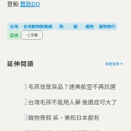
登船
贊助DQ
台灣
台灣動物新聞網
狗
貓
寵物
寵物旅行
亞洲
分享
延伸閱讀
收起全部
毛孩豈是貨品？達美航空不再託運
台灣毛孩不能用人藥 後遺症可大了
寵物喪假 英、美和日本都有