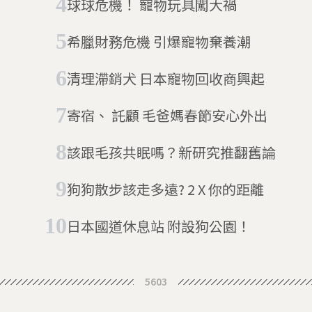
球球危機！ 寵物玩具闖大禍
希臘財務危機 引爆寵物棄養潮
清理滯銷犬 日本寵物回收商興起
寄宿、 託顧 毛爸媽春節安心外出
該跟毛孩共眠嗎？新研究推翻舊論
狗狗散步該走多遠? 2 X 你的距離
日本國道休息站 附設狗公園！
5603