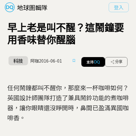
地球圖輯隊
登入
早上老是叫不醒？這鬧鐘要
用香味替你醒腦
科技
阿咖
2016-06-01
支持
分享
DQ
任何鬧鐘都叫不醒你，那麼來一杯咖啡如何？
英國設計師團隊打造了兼具鬧鈴功能的煮咖啡
器，讓你眼睛還沒睜開時，鼻間已盈滿異國咖
啡香。