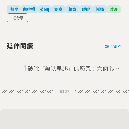
咖啡
咖啡機
英國]
創意
募資
睡眠
鬧鐘
歐洲
分享
延伸閱讀
收起全部
破除「無法早起」的魔咒！六個心理
催眠法讓你乖乖早起
6127