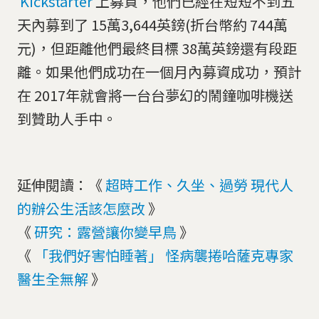
Kickstarter
上募資，他們已經在短短不到五
天內募到了 15萬3,644英鎊(折台幣約 744萬
元)，但距離他們最終目標 38萬英鎊還有段距
離。如果他們成功在一個月內募資成功，預計
在 2017年就會將一台台夢幻的鬧鐘咖啡機送
到贊助人手中。
延伸閱讀：《
超時工作、久坐、過勞 現代人
的辦公生活該怎麼改
》
《
研究：露營讓你變早鳥
》
《
「我們好害怕睡著」 怪病襲捲哈薩克專家
醫生全無解
》