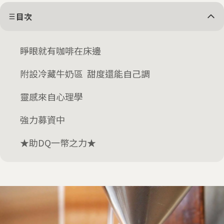
目次
睜眼就有咖啡在床邊
附設冷藏牛奶區 甜度還能自己調
靈感來自心理學
強力募資中
★助DQ一幣之力★