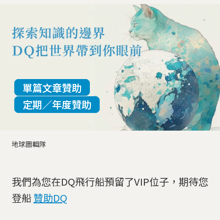
單篇文章贊助
定期／年度贊助
地球圖輯隊
我們為您在DQ飛行船預留了VIP位子，期待您
登船
贊助DQ