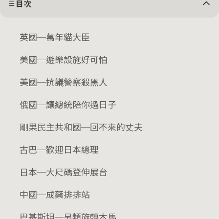
目次
英國─萬年貓大臣
美國─遊樂設施好可怕
美國─抗議警察殺黑人
俄國─讓總統陪你過日子
剛果民主共和國─回不來的丈夫
古巴─歡迎日本總理
日本─大尺碼登伸展台
中國─成藥排排站
巴基斯坦─另類旋轉木馬