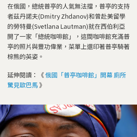
在俄國，總統普亭的人氣無法擋，普亭的支持
者茲丹諾夫(Dmitry Zhdanov)和曾赴美留學
的勞特曼(Svetlana Lautman)就在西伯利亞
開了一家「總統咖啡館」，這間咖啡館充滿普
亭的照片與豐功偉業，菜單上還印著普亭騎著
棕熊的英姿。
延伸閱讀：《
俄國「普亭咖啡館」開幕 廁所
驚見歐巴馬
》