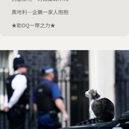
奧地利─企鵝一家人抱抱
★助DQ一幣之力★