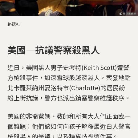
路透社
美國─抗議警察殺黑人
近日，美國黑人男子史考特(Keith Scott)遭警
方槍殺事件，如滾雪球般越滾越大，案發地點
北卡羅萊納州夏洛特市(Charlotte)的居民紛
紛上街抗議，警方也派出鎮暴警察維護秩序。
美國的非裔爸媽、教師和所有大人們正面臨一
個難題：他們該如何向孩子解釋最近白人警官
槍殺黑人的爭議，以及種族歧視這件事。