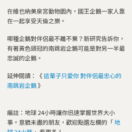
在維也納美泉宮動物園內，國王企鵝一家人靠
在一起享受天倫之樂。
哪種企鵝對伴侶最不離不棄？新研究告訴你，
有著黃色頭冠的南跳岩企鵝可能是對另一半最
忠誠的企鵝。
延伸閱讀：《
這輩子只愛你 對伴侶最忠心的
南跳岩企鵝
》
編註：地球 24小時讓你迅速掌握世界大小
事。意猶未盡的朋友，歡迎點選左欄的「
地
球 24小時
」看更多！