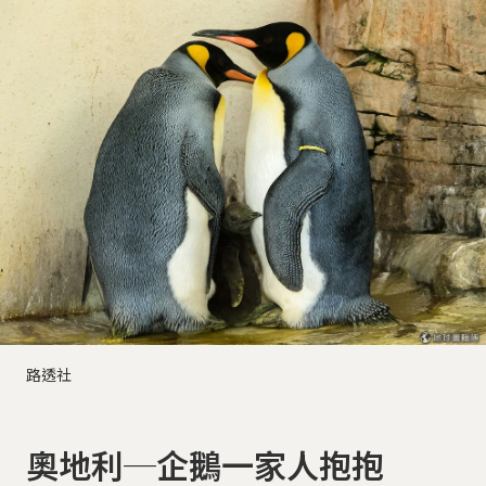
路透社
奧地利─企鵝一家人抱抱