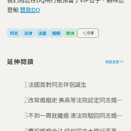
登船
贊助DQ
同志
法律
法國
婚姻
歐洲
分享
延伸閱讀
收起全部
法國首對同志伴侶誕生
改寫婚姻史 美高等法院認定同志婚姻
合法
不到一周就離婚 澳法院駁回同志婚姻
法
慶祝婚姻合法 紐約同志大遊行百萬人