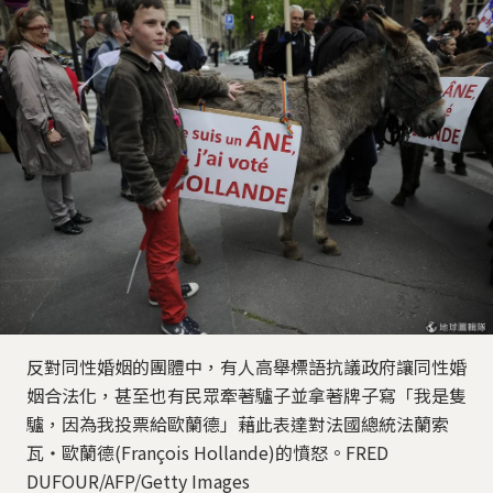
反對同性婚姻的團體中，有人高舉標語抗議政府讓同性婚
姻合法化，甚至也有民眾牽著驢子並拿著牌子寫「我是隻
驢，因為我投票給歐蘭德」藉此表達對法國總統法蘭索
瓦‧歐蘭德(François Hollande)的憤怒。FRED
DUFOUR/AFP/Getty Images