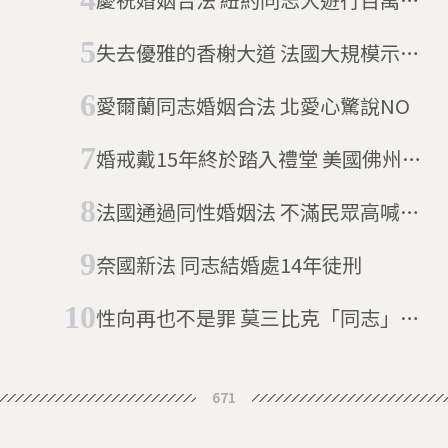
到場同樂
失去優雅的香榭大道 法國大規模示威
抗議同志婚姻
愛爾蘭同志婚姻合法 北愛心驚說NO
婚戒戴15年終於踏入禮堂 美國佛州同
志婚姻合法化
法國通過同性婚姻法 不滿民眾高喊持
續抗議並訴諸公投
奈國新法 同志結婚處14年徒刑
性向再也不是罪 莫三比克「同志」合
法化
671