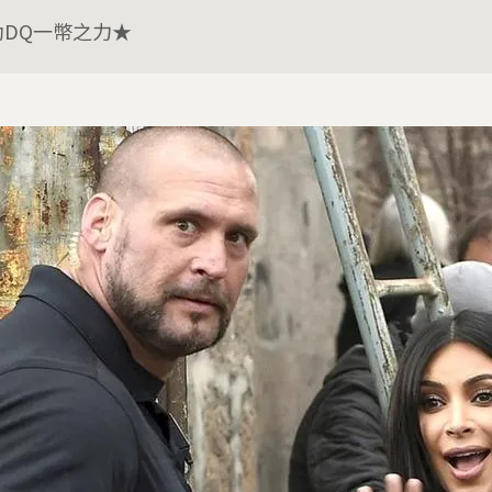
助DQ一幣之力★