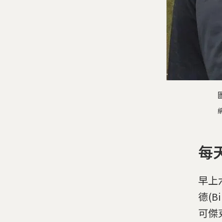
每
早上六
德(B
可傑