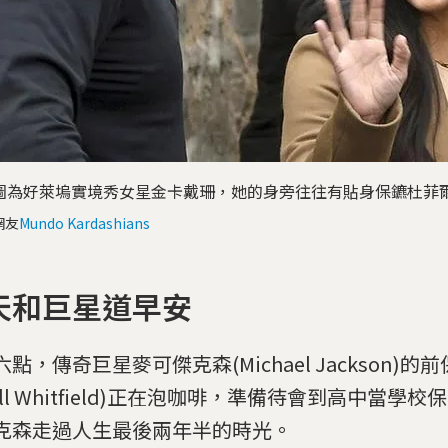
圖為好萊塢實境秀女星金卡戴珊，她的身旁往往有貼身保鑣杜菲
網友
Mundo Kardashians
天和巨星道早安
點，傳奇巨星麥可傑克森(Michael Jackson)
ill Whitfield)正在泡咖啡，準備待會到高中當學
克森走過人生最後兩年半的時光。