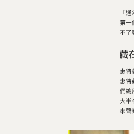
「通
第一
不了
藏
惠特
惠特
們總
大半
來聲