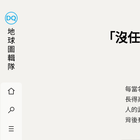
地
「沒任
球
圖
輯
隊
每當
長得
人的
背後