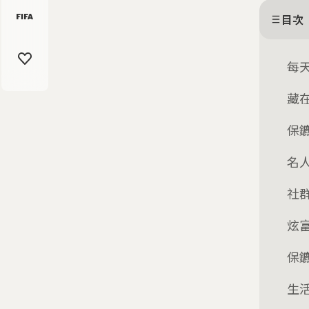
目次
每
藏
保
名
社
炫
保
生