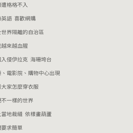
周遭格格不入
操英語 喜歡網購
全世界隔離的自治區
戰越來越血腥
國入侵伊拉克 海珊垮台
廳、電影院、購物中心出現
到大家怎麼穿衣服
現不一樣的世界
上當地裁縫 依樣畫葫蘆
們要求簡單