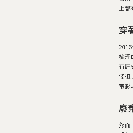
上都
穿
20
梳理
有歷
修復
電影
廢
然而