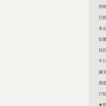
伊
已
多
從
找
不
讓
提
介
★