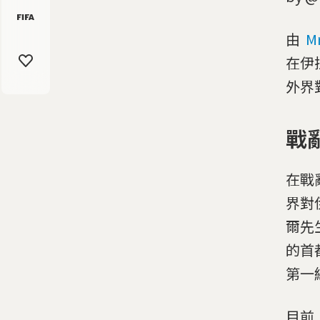
由
Mr
在伊
外界
戰
在戰
界對
爾先
的首
第一
目前