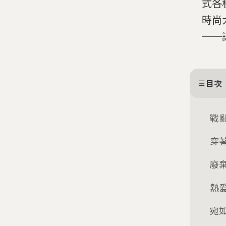
式各
時尚
──
目次
戰
穿
廢
熱
宛