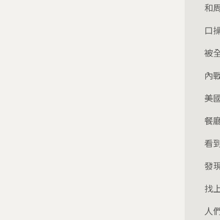
和
口
被
內
美
餐
看
發
找
人