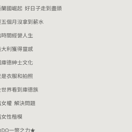
斯蘭國崛起 好日子走到盡頭
經五個月沒拿到薪水
出時間經營人生
義大利獲得靈感
回庫德紳士文化
只是衣服和拍照
全世界看到庫德族
倡女權 解決問題
紹女性楷模
助DQ一幣之力★