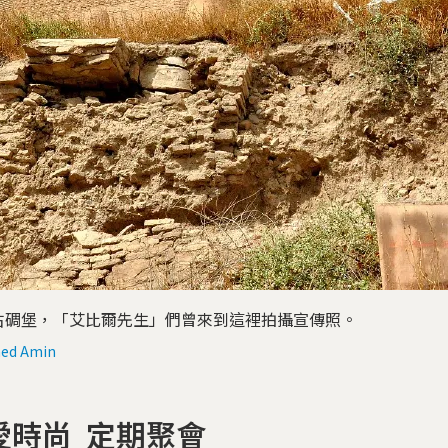
古碉堡，「艾比爾先生」們曾來到這裡拍攝宣傳照。
ed Amin
愛時尚 定期聚會