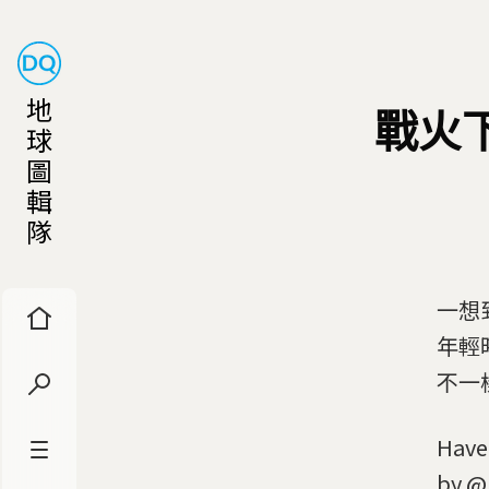
地
戰火
球
圖
輯
隊
一想
年輕
不一
Have a nice we
by @