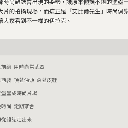
樣時尚雜誌會出現的姿勢，讓原本傾頹不堪的堡壘
大片的拍攝現場，而這正是「艾比爾先生」時尚俱
讓大家看到不一樣的伊拉克。
亂前線 用時尚當武器
著西裝 頂著油頭 踩著皮鞋
棄堡壘成時尚片場
愛時尚 定期聚會
如從雜誌走出來