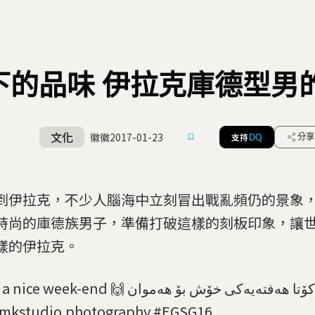
下的品味 伊拉克庫德型男
文化
徽徽
2017-01-23
支持
分享
DQ
到伊拉克，不少人腦海中立刻冒出戰亂頻仍的景象
時尚的庫德族男子，準備打破這樣的刻板印象，讓
樣的伊拉克。
ek-end 🙌 بە هیوا کۆتا هەفتەیەکی خۆش بۆ هەموان 🙌. 📸
mkstudio.photography #EGSG16 ...