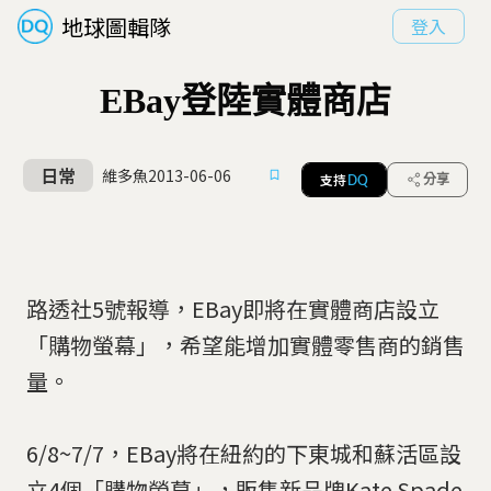
地球圖輯隊
登入
EBay登陸實體商店
日常
維多魚
2013-06-06
支持
分享
DQ
路透社5號報導，EBay即將在實體商店設立
「購物螢幕」，希望能增加實體零售商的銷售
量。
6/8~7/7，EBay將在紐約的下東城和蘇活區設
立4個「購物螢幕」，販售新品牌Kate Spade