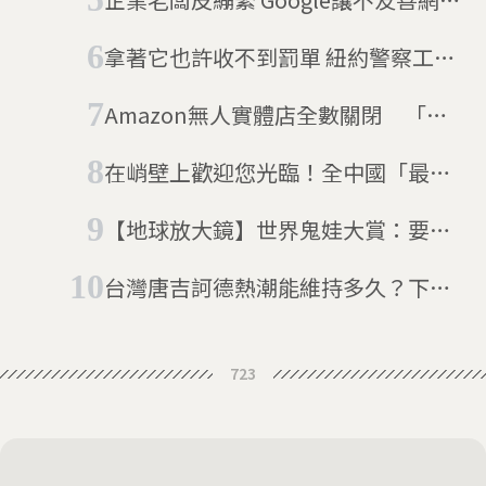
站更難搜到
拿著它也許收不到罰單 紐約警察工會
的「免罪卡」
Amazon無人實體店全數關閉 「拿
了就走」高科技技術，仍無法取代有
在峭壁上歡迎您光臨！全中國「最不
溫度的購物體驗
方便的便利商店」
【地球放大鏡】世界鬼娃大賞：要不
要跟我一起玩？
台灣唐吉訶德熱潮能維持多久？下一
步該怎麼走才能抓牢台灣消費者的
心？
723