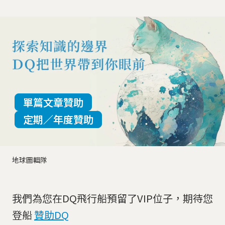
單篇文章贊助
定期／年度贊助
地球圖輯隊
我們為您在DQ飛行船預留了VIP位子，期待您
登船
贊助DQ