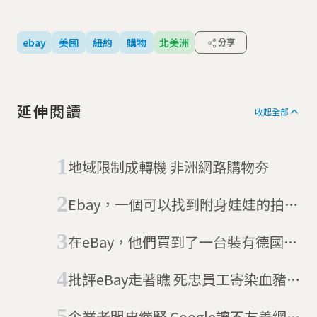
ebay
美國
紐約
購物
北美洲
分享
延伸閱讀
收起全部
地域限制成轉機 非洲網路購物夯
Ebay，一個可以找到附身娃娃的拍賣
網站
在eBay，他們買到了一台裝有德國軍
機的筆電
批評eBay走著瞧 死忠員工寄染血豬
面具、活蟑螂、A片來復仇
企業老闆皮繃緊 Google讓不友善網